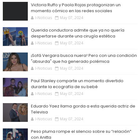
Victoria Ruffo y Paola Rojas protagonizan un
momento cómico en las redes sociales
I-Noticias
May 07, 2024
Querida conductora admite que ya no quería
despertarse durante una cirugía estética
I-Noticias
May 07, 2024
¡Sofá Vergara busca nuera! Pero con una condición
"absurda" que ha generado polémica
I-Noticias
May 07, 2024
Paul Stanley comparte un momento divertido
durante la ecografía de su bebé
I-Noticias
May 07, 2024
Eduardo Yaez llama gorda a esta querida actriz de
Televisa
I-Noticias
May 07, 2024
Peso pluma rompe el silencio sobre su “relación”
con Anitta