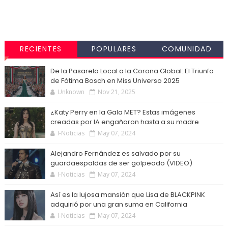
RECIENTES
POPULARES
COMUNIDAD
De la Pasarela Local a la Corona Global: El Triunfo
de Fátima Bosch en Miss Universo 2025
Unknown
Nov 21, 2025
¿Katy Perry en la Gala MET? Estas imágenes
creadas por IA engañaron hasta a su madre
I-Noticias
May 07, 2024
Alejandro Fernández es salvado por su
guardaespaldas de ser golpeado (VIDEO)
I-Noticias
May 07, 2024
Así es la lujosa mansión que Lisa de BLACKPINK
adquirió por una gran suma en California
I-Noticias
May 07, 2024