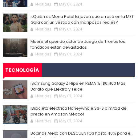
I-Noticias
May 07, 2024
¿Quién es Mona Patel la joven que arrasó en la MET
Gala con un vestido con mariposas reales?
I-Noticias
May 07, 2024
Muere el querido actor de Juego de Tronos los
fanáticos están devastados
I-Noticias
May 07, 2024
TECNOLOGÍA
¡Samsung Galaxy Z Flip5 en REMATE! $6,400 Más
Barato que Elektra y Telcel
I-Noticias
May 07, 2024
¡Bicicleta eléctrica Honeywhale S6-S a mitad de
precio en Amazon México!
I-Noticias
May 07, 2024
Bocinas Alexa con DESCUENTOS hasta 40% para el