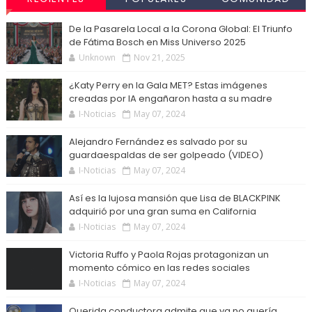
De la Pasarela Local a la Corona Global: El Triunfo
de Fátima Bosch en Miss Universo 2025
Unknown
Nov 21, 2025
¿Katy Perry en la Gala MET? Estas imágenes
creadas por IA engañaron hasta a su madre
I-Noticias
May 07, 2024
Alejandro Fernández es salvado por su
guardaespaldas de ser golpeado (VIDEO)
I-Noticias
May 07, 2024
Así es la lujosa mansión que Lisa de BLACKPINK
adquirió por una gran suma en California
I-Noticias
May 07, 2024
Victoria Ruffo y Paola Rojas protagonizan un
momento cómico en las redes sociales
I-Noticias
May 07, 2024
Querida conductora admite que ya no quería