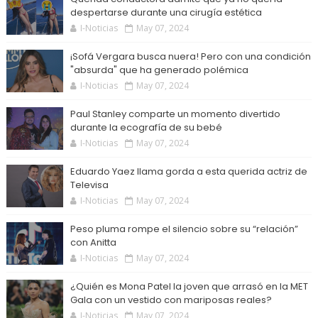
despertarse durante una cirugía estética
I-Noticias
May 07, 2024
¡Sofá Vergara busca nuera! Pero con una condición
"absurda" que ha generado polémica
I-Noticias
May 07, 2024
Paul Stanley comparte un momento divertido
durante la ecografía de su bebé
I-Noticias
May 07, 2024
Eduardo Yaez llama gorda a esta querida actriz de
Televisa
I-Noticias
May 07, 2024
Peso pluma rompe el silencio sobre su “relación”
con Anitta
I-Noticias
May 07, 2024
¿Quién es Mona Patel la joven que arrasó en la MET
Gala con un vestido con mariposas reales?
I-Noticias
May 07, 2024