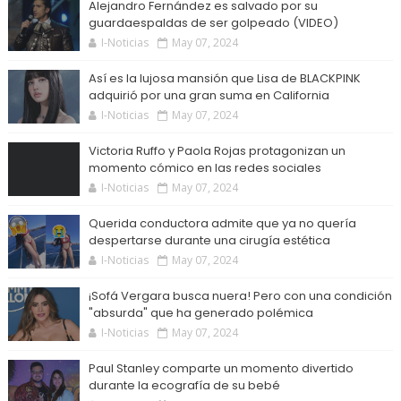
Alejandro Fernández es salvado por su
guardaespaldas de ser golpeado (VIDEO)
I-Noticias
May 07, 2024
Así es la lujosa mansión que Lisa de BLACKPINK
adquirió por una gran suma en California
I-Noticias
May 07, 2024
Victoria Ruffo y Paola Rojas protagonizan un
momento cómico en las redes sociales
I-Noticias
May 07, 2024
Querida conductora admite que ya no quería
despertarse durante una cirugía estética
I-Noticias
May 07, 2024
¡Sofá Vergara busca nuera! Pero con una condición
"absurda" que ha generado polémica
I-Noticias
May 07, 2024
Paul Stanley comparte un momento divertido
durante la ecografía de su bebé