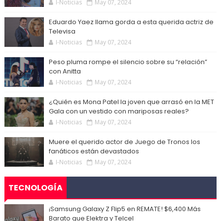
I-Noticias
May 07, 2024
Eduardo Yaez llama gorda a esta querida actriz de
Televisa
I-Noticias
May 07, 2024
Peso pluma rompe el silencio sobre su “relación”
con Anitta
I-Noticias
May 07, 2024
¿Quién es Mona Patel la joven que arrasó en la MET
Gala con un vestido con mariposas reales?
I-Noticias
May 07, 2024
Muere el querido actor de Juego de Tronos los
fanáticos están devastados
I-Noticias
May 07, 2024
TECNOLOGÍA
¡Samsung Galaxy Z Flip5 en REMATE! $6,400 Más
Barato que Elektra y Telcel