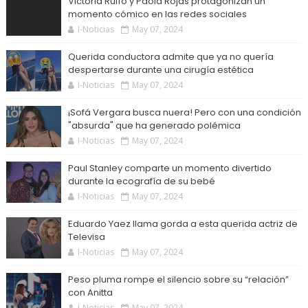
Victoria Ruffo y Paola Rojas protagonizan un
momento cómico en las redes sociales
I-Noticias
May 07, 2024
Querida conductora admite que ya no quería
despertarse durante una cirugía estética
I-Noticias
May 07, 2024
¡Sofá Vergara busca nuera! Pero con una condición
"absurda" que ha generado polémica
I-Noticias
May 07, 2024
Paul Stanley comparte un momento divertido
durante la ecografía de su bebé
I-Noticias
May 07, 2024
Eduardo Yaez llama gorda a esta querida actriz de
Televisa
I-Noticias
May 07, 2024
Peso pluma rompe el silencio sobre su “relación”
con Anitta
I-Noticias
May 07, 2024