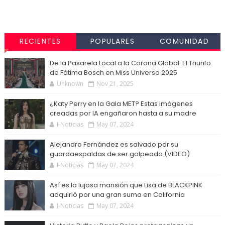
RECIENTES
POPULARES
COMUNIDAD
De la Pasarela Local a la Corona Global: El Triunfo
de Fátima Bosch en Miss Universo 2025
Unknown
Nov 21, 2025
¿Katy Perry en la Gala MET? Estas imágenes
creadas por IA engañaron hasta a su madre
I-Noticias
May 07, 2024
Alejandro Fernández es salvado por su
guardaespaldas de ser golpeado (VIDEO)
I-Noticias
May 07, 2024
Así es la lujosa mansión que Lisa de BLACKPINK
adquirió por una gran suma en California
I-Noticias
May 07, 2024