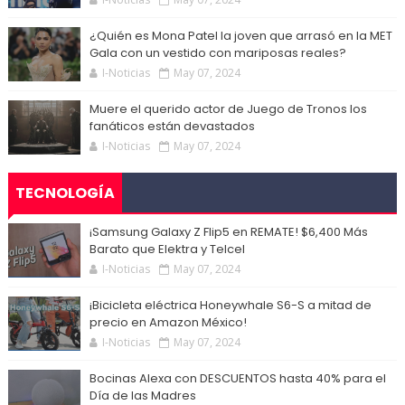
¿Quién es Mona Patel la joven que arrasó en la MET
Gala con un vestido con mariposas reales?
I-Noticias
May 07, 2024
Muere el querido actor de Juego de Tronos los
fanáticos están devastados
I-Noticias
May 07, 2024
TECNOLOGÍA
¡Samsung Galaxy Z Flip5 en REMATE! $6,400 Más
Barato que Elektra y Telcel
I-Noticias
May 07, 2024
¡Bicicleta eléctrica Honeywhale S6-S a mitad de
precio en Amazon México!
I-Noticias
May 07, 2024
Bocinas Alexa con DESCUENTOS hasta 40% para el
Día de las Madres