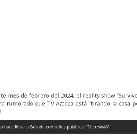
este mes de febrero del 2024, el reality show “Survi
 ha rumorado que TV Azteca está “tirando la casa po
.
hace llorar a Belinda con lindas palabras: “Me revivió”