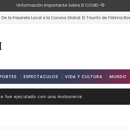
ión Importante Sobre El COVID-19
arela Local a la Corona Global: El Triunfo de Fátima Bosch en Mis
PORTES
ESPECTACULOS
VIDA Y CULTURA
MUNDO
ue fue ejecutado con una motosierra