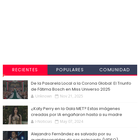
RECIENTES
POPULARES
COMUNIDAD
De la Pasarela Local a la Corona Global: El Triunfo
de Fátima Bosch en Miss Universo 2025
Unknown
Nov 21, 2025
¿Katy Perry en la Gala MET? Estas imágenes
creadas por IA engañaron hasta a su madre
I-Noticias
May 07, 2024
Alejandro Fernández es salvado por su
guardaespaldas de ser golpeado (VIDEO)