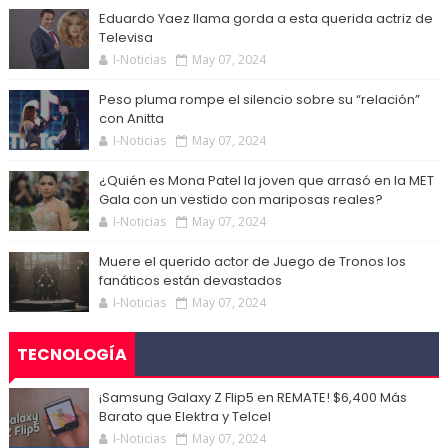
Eduardo Yaez llama gorda a esta querida actriz de
Televisa
I-Noticias
May 07, 2024
Peso pluma rompe el silencio sobre su “relación”
con Anitta
I-Noticias
May 07, 2024
¿Quién es Mona Patel la joven que arrasó en la MET
Gala con un vestido con mariposas reales?
I-Noticias
May 07, 2024
Muere el querido actor de Juego de Tronos los
fanáticos están devastados
I-Noticias
May 07, 2024
TECNOLOGÍA
¡Samsung Galaxy Z Flip5 en REMATE! $6,400 Más
Barato que Elektra y Telcel
I-Noticias
May 07, 2024