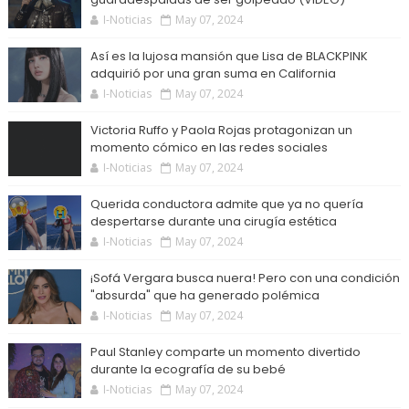
I-Noticias
May 07, 2024
Así es la lujosa mansión que Lisa de BLACKPINK
adquirió por una gran suma en California
I-Noticias
May 07, 2024
Victoria Ruffo y Paola Rojas protagonizan un
momento cómico en las redes sociales
I-Noticias
May 07, 2024
Querida conductora admite que ya no quería
despertarse durante una cirugía estética
I-Noticias
May 07, 2024
¡Sofá Vergara busca nuera! Pero con una condición
"absurda" que ha generado polémica
I-Noticias
May 07, 2024
Paul Stanley comparte un momento divertido
durante la ecografía de su bebé
I-Noticias
May 07, 2024