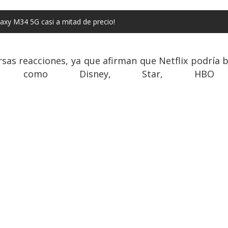
xy M34 5G casi a mitad de precio!
rsas reacciones, ya que afirman que Netflix podría 
ormas como Disney, Star, H