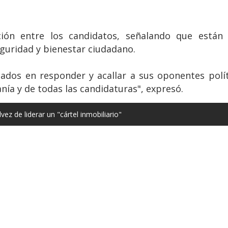
ación entre los candidatos, señalando que está
uridad y bienestar ciudadano.
pados en responder y acallar a sus oponentes polí
nía y de todas las candidaturas", expresó.
ez de liderar un "cártel inmobiliario"