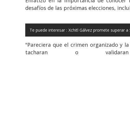
Enfatizó en la importancia de conocer 
desafíos de las próximas elecciones, inclui
Te puede interesar :
Xchitl Gálvez promete superar 
"Pareciera que el crimen organizado y la 
tacharan o validaran