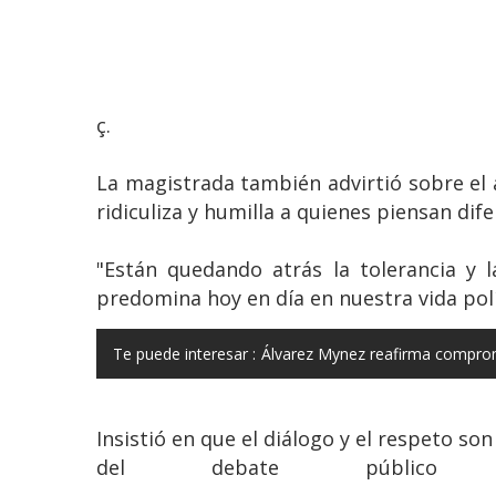
ç.
La magistrada también advirtió sobre el a
ridiculiza y humilla a quienes piensan dife
"Están quedando atrás la tolerancia y 
predomina hoy en día en nuestra vida polí
Te puede interesar :
Álvarez Mynez reafirma comprom
Insistió en que el diálogo y el respeto so
del debate público 