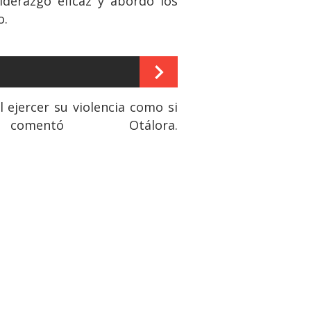
iderazgo eficaz y abordó los
o.
l ejercer su violencia como si
omentó Otálora.