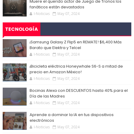
Muere el querido actor de Juego de Tronos los
fanáticos están devastados
I-Noticias
May 07, 2024
TECNOLOGÍA
¡Samsung Galaxy Z Flip5 en REMATE! $6,400 Más
Barato que Elektra y Telcel
I-Noticias
May 07, 2024
¡Bicicleta eléctrica Honeywhale S6-S a mitad de
precio en Amazon México!
I-Noticias
May 07, 2024
Bocinas Alexa con DESCUENTOS hasta 40% para el
Día de las Madres
I-Noticias
May 07, 2024
Aprende a dominar la IA en tus dispositivos
electrónicos
I-Noticias
May 07, 2024