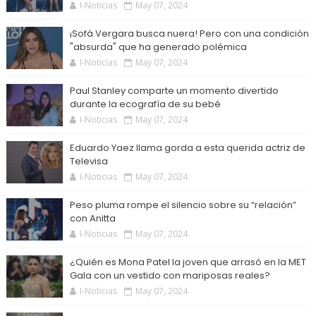
I-Noticias
May 07, 2024
¡Sofá Vergara busca nuera! Pero con una condición
"absurda" que ha generado polémica
I-Noticias
May 07, 2024
Paul Stanley comparte un momento divertido
durante la ecografía de su bebé
I-Noticias
May 07, 2024
Eduardo Yaez llama gorda a esta querida actriz de
Televisa
I-Noticias
May 07, 2024
Peso pluma rompe el silencio sobre su “relación”
con Anitta
I-Noticias
May 07, 2024
¿Quién es Mona Patel la joven que arrasó en la MET
Gala con un vestido con mariposas reales?
I-Noticias
May 07, 2024