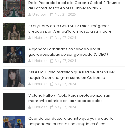
De la Pasarela Local a la Corona Global: El Triunfo
de Fátima Bosch en Miss Universo 2025
Unknown
Nov 21, 2025
¿Katy Perry en la Gala MET? Estas imágenes
creadas por IA engañaron hasta a su madre
I-Noticias
May 07, 2024
Alejandro Fernández es salvado por su
guardaespaldas de ser golpeado (VIDEO)
I-Noticias
May 07, 2024
Así es la lujosa mansión que Lisa de BLACKPINK
adquirió por una gran suma en California
I-Noticias
May 07, 2024
Victoria Ruffo y Paola Rojas protagonizan un
momento cómico en las redes sociales
I-Noticias
May 07, 2024
Querida conductora admite que ya no quería
despertarse durante una cirugía estética