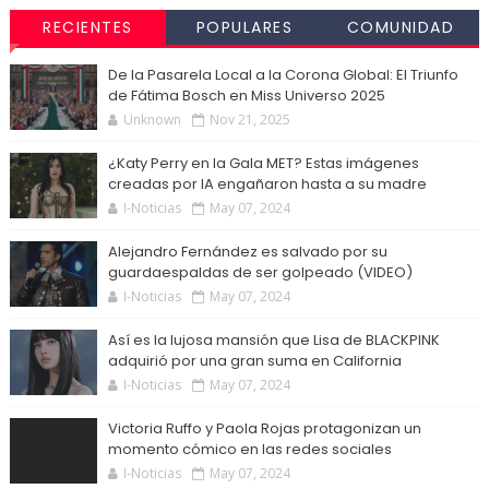
RECIENTES
POPULARES
COMUNIDAD
De la Pasarela Local a la Corona Global: El Triunfo
de Fátima Bosch en Miss Universo 2025
Unknown
Nov 21, 2025
¿Katy Perry en la Gala MET? Estas imágenes
creadas por IA engañaron hasta a su madre
I-Noticias
May 07, 2024
Alejandro Fernández es salvado por su
guardaespaldas de ser golpeado (VIDEO)
I-Noticias
May 07, 2024
Así es la lujosa mansión que Lisa de BLACKPINK
adquirió por una gran suma en California
I-Noticias
May 07, 2024
Victoria Ruffo y Paola Rojas protagonizan un
momento cómico en las redes sociales
I-Noticias
May 07, 2024