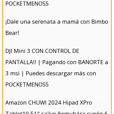
POCKETMENOS5
- 5/8/2024
¡Dale una serenata a mamá con Bimbo
Bear!
- 5/8/2024
DJI Mini 3 CON CONTROL DE
PANTALLA!! | Pagando con BANORTE a
3 msi | Puedes descargar más con
POCKETMENOS5
- 5/8/2024
Amazon CHUWI 2024 Hipad XPro
Tablet10.51" sa'ive ñemuhára cupón 6