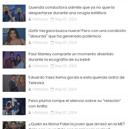
Querida conductora admite que ya no quería
despertarse durante una cirugía estética
I-Noticias
May 07, 2024
¡Sofá Vergara busca nuera! Pero con una condición
"absurda" que ha generado polémica
I-Noticias
May 07, 2024
Paul Stanley comparte un momento divertido
durante la ecografía de su bebé
I-Noticias
May 07, 2024
Eduardo Yaez llama gorda a esta querida actriz de
Televisa
I-Noticias
May 07, 2024
Peso pluma rompe el silencio sobre su “relación”
con Anitta
I-Noticias
May 07, 2024
¿Quién es Mona Patel la joven que arrasó en la MET