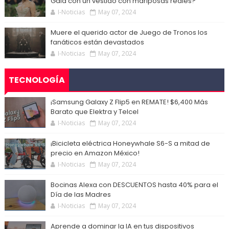
Gala con un vestido con mariposas reales?
I-Noticias
May 07, 2024
Muere el querido actor de Juego de Tronos los
fanáticos están devastados
I-Noticias
May 07, 2024
TECNOLOGÍA
¡Samsung Galaxy Z Flip5 en REMATE! $6,400 Más
Barato que Elektra y Telcel
I-Noticias
May 07, 2024
¡Bicicleta eléctrica Honeywhale S6-S a mitad de
precio en Amazon México!
I-Noticias
May 07, 2024
Bocinas Alexa con DESCUENTOS hasta 40% para el
Día de las Madres
I-Noticias
May 07, 2024
Aprende a dominar la IA en tus dispositivos