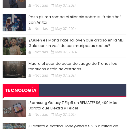
I-Noticias
May 07, 2024
Peso pluma rompe el silencio sobre su “relación”
con Anitta
I-Noticias
May 07, 2024
¿Quién es Mona Patel la joven que arrasó en la MET
Gala con un vestido con mariposas reales?
I-Noticias
May 07, 2024
Muere el querido actor de Juego de Tronos los
fanáticos están devastados
I-Noticias
May 07, 2024
TECNOLOGÍA
¡Samsung Galaxy Z Flip5 en REMATE! $6,400 Más
Barato que Elektra y Telcel
I-Noticias
May 07, 2024
¡Bicicleta eléctrica Honeywhale S6-S a mitad de