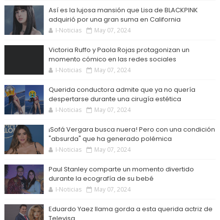
Así es la lujosa mansión que Lisa de BLACKPINK
adquirió por una gran suma en California
I-Noticias
May 07, 2024
Victoria Ruffo y Paola Rojas protagonizan un
momento cómico en las redes sociales
I-Noticias
May 07, 2024
Querida conductora admite que ya no quería
despertarse durante una cirugía estética
I-Noticias
May 07, 2024
¡Sofá Vergara busca nuera! Pero con una condición
"absurda" que ha generado polémica
I-Noticias
May 07, 2024
Paul Stanley comparte un momento divertido
durante la ecografía de su bebé
I-Noticias
May 07, 2024
Eduardo Yaez llama gorda a esta querida actriz de
Televisa