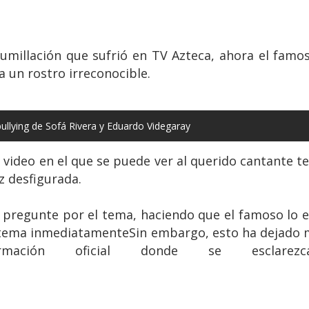
umillación que sufrió en TV Azteca, ahora el famos
 un rostro irreconocible.
bullying de Sofá Rivera y Eduardo Videgaray
n video en el que se puede ver al querido cantante t
z desfigurada.
 pregunte por el tema, haciendo que el famoso lo e
e tema inmediatamenteSin embargo, esto ha dejado 
ación oficial donde se esclarez