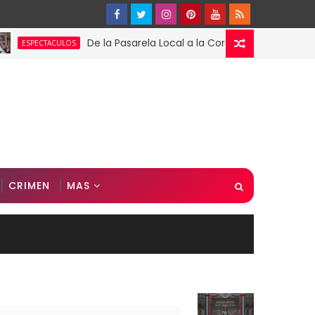
De la Pasarela Local a la Corona Global: El Triunfo de F
TACULOS
CRIMEN
MAS