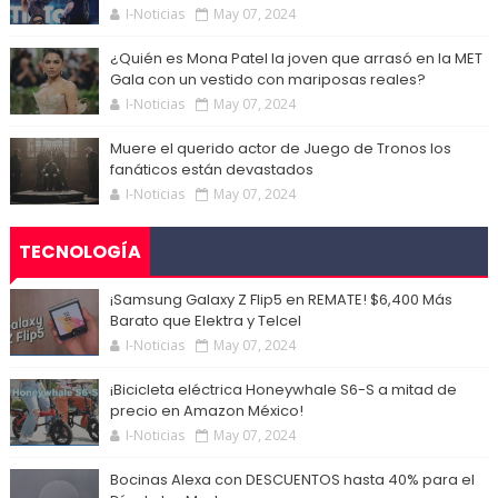
I-Noticias
May 07, 2024
¿Quién es Mona Patel la joven que arrasó en la MET
Gala con un vestido con mariposas reales?
I-Noticias
May 07, 2024
Muere el querido actor de Juego de Tronos los
fanáticos están devastados
I-Noticias
May 07, 2024
TECNOLOGÍA
¡Samsung Galaxy Z Flip5 en REMATE! $6,400 Más
Barato que Elektra y Telcel
I-Noticias
May 07, 2024
¡Bicicleta eléctrica Honeywhale S6-S a mitad de
precio en Amazon México!
I-Noticias
May 07, 2024
Bocinas Alexa con DESCUENTOS hasta 40% para el