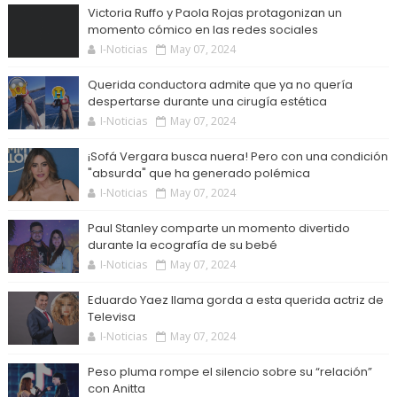
Victoria Ruffo y Paola Rojas protagonizan un
momento cómico en las redes sociales
I-Noticias
May 07, 2024
Querida conductora admite que ya no quería
despertarse durante una cirugía estética
I-Noticias
May 07, 2024
¡Sofá Vergara busca nuera! Pero con una condición
"absurda" que ha generado polémica
I-Noticias
May 07, 2024
Paul Stanley comparte un momento divertido
durante la ecografía de su bebé
I-Noticias
May 07, 2024
Eduardo Yaez llama gorda a esta querida actriz de
Televisa
I-Noticias
May 07, 2024
Peso pluma rompe el silencio sobre su “relación”
con Anitta