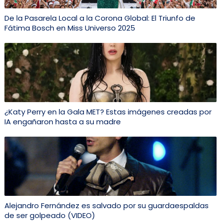
De la Pasarela Local a la Corona Global: El Triunfo de
Fátima Bosch en Miss Universo 2025
¿Katy Perry en la Gala MET? Estas imágenes creadas por
IA engañaron hasta a su madre
Alejandro Fernández es salvado por su guardaespaldas
de ser golpeado (VIDEO)