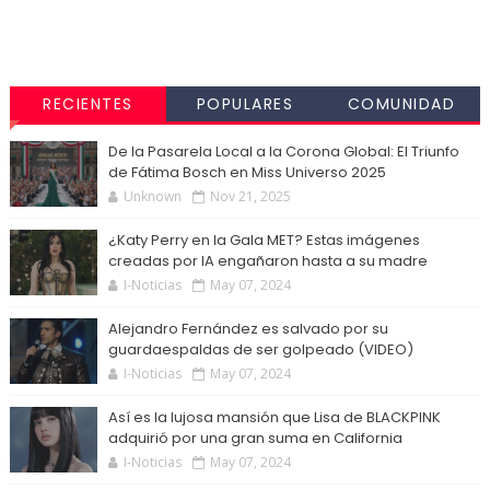
RECIENTES
POPULARES
COMUNIDAD
De la Pasarela Local a la Corona Global: El Triunfo
de Fátima Bosch en Miss Universo 2025
Unknown
Nov 21, 2025
¿Katy Perry en la Gala MET? Estas imágenes
creadas por IA engañaron hasta a su madre
I-Noticias
May 07, 2024
Alejandro Fernández es salvado por su
guardaespaldas de ser golpeado (VIDEO)
I-Noticias
May 07, 2024
Así es la lujosa mansión que Lisa de BLACKPINK
adquirió por una gran suma en California
I-Noticias
May 07, 2024