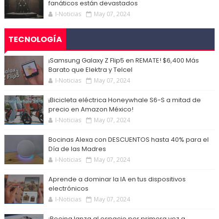
fanáticos están devastados
I-Noticias
May 07, 2024
TECNOLOGÍA
¡Samsung Galaxy Z Flip5 en REMATE! $6,400 Más
Barato que Elektra y Telcel
I-Noticias
May 07, 2024
¡Bicicleta eléctrica Honeywhale S6-S a mitad de
precio en Amazon México!
I-Noticias
May 07, 2024
Bocinas Alexa con DESCUENTOS hasta 40% para el
Día de las Madres
I-Noticias
May 07, 2024
Aprende a dominar la IA en tus dispositivos
electrónicos
I-Noticias
May 07, 2024
¡Boeing lanza al espacio por primera vez a