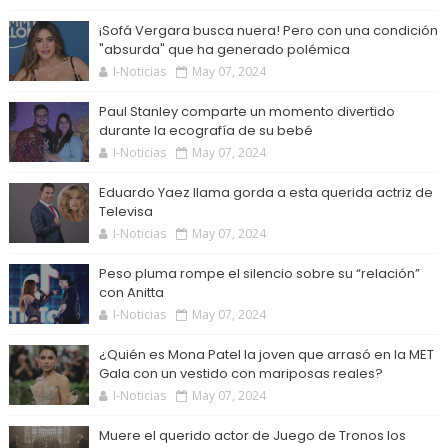
¡Sofá Vergara busca nuera! Pero con una condición
"absurda" que ha generado polémica
I-Noticias
May 07, 2024
Paul Stanley comparte un momento divertido
durante la ecografía de su bebé
I-Noticias
May 07, 2024
Eduardo Yaez llama gorda a esta querida actriz de
Televisa
I-Noticias
May 07, 2024
Peso pluma rompe el silencio sobre su “relación”
con Anitta
I-Noticias
May 07, 2024
¿Quién es Mona Patel la joven que arrasó en la MET
Gala con un vestido con mariposas reales?
I-Noticias
May 07, 2024
Muere el querido actor de Juego de Tronos los