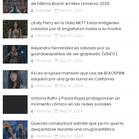
de Fátima Bosch en Miss Universo 2025
Unknown
Nov 21, 2025
¿Katy Perry en la Gala MET? Estas imágenes
creadas por IA engañaron hasta a su madre
I-Noticias
May 07, 2024
Alejandro Fernández es salvado por su
guardaespaldas de ser golpeado (VIDEO)
I-Noticias
May 07, 2024
Así es la lujosa mansión que Lisa de BLACKPINK
adquirió por una gran suma en California
I-Noticias
May 07, 2024
Victoria Ruffo y Paola Rojas protagonizan un
momento cómico en las redes sociales
I-Noticias
May 07, 2024
Querida conductora admite que ya no quería
despertarse durante una cirugía estética
I-Noticias
May 07, 2024