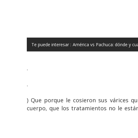
Te puede interesar :
América vs Pachuca: dónde y cu
.
.
) Que porque le cosieron sus várices q
cuerpo, que los tratamientos no le est