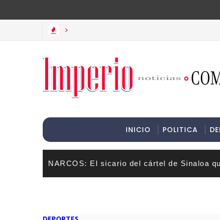
>Informac
>
momento cómico en las redes sociales
INICIO
POLITICA
DE
NARCOS: El sicario del cártel de Sinaloa q
DEPORTES