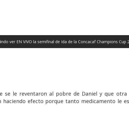
ándo ver EN VIVO la semifinal de Ida de la Concacaf Champions Cup 
ue se le reventaron al pobre de Daniel y que otra
án haciendo efecto porque tanto medicamento le es