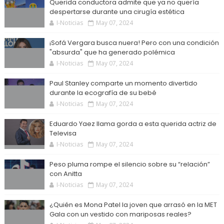
Querida conductora admite que ya no quería
despertarse durante una cirugía estética
I-Noticias
May 07, 2024
¡Sofá Vergara busca nuera! Pero con una condición
"absurda" que ha generado polémica
I-Noticias
May 07, 2024
Paul Stanley comparte un momento divertido
durante la ecografía de su bebé
I-Noticias
May 07, 2024
Eduardo Yaez llama gorda a esta querida actriz de
Televisa
I-Noticias
May 07, 2024
Peso pluma rompe el silencio sobre su “relación”
con Anitta
I-Noticias
May 07, 2024
¿Quién es Mona Patel la joven que arrasó en la MET
Gala con un vestido con mariposas reales?