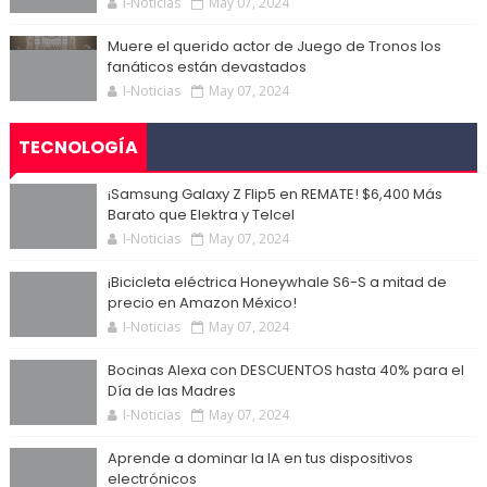
I-Noticias
May 07, 2024
Muere el querido actor de Juego de Tronos los
fanáticos están devastados
I-Noticias
May 07, 2024
TECNOLOGÍA
¡Samsung Galaxy Z Flip5 en REMATE! $6,400 Más
Barato que Elektra y Telcel
I-Noticias
May 07, 2024
¡Bicicleta eléctrica Honeywhale S6-S a mitad de
precio en Amazon México!
I-Noticias
May 07, 2024
Bocinas Alexa con DESCUENTOS hasta 40% para el
Día de las Madres
I-Noticias
May 07, 2024
Aprende a dominar la IA en tus dispositivos
electrónicos