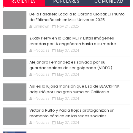
RECIENTES
POPULARES
COMUNIDAD
De la Pasarela Local a la Corona Global: El Triunfo
de Fátima Bosch en Miss Universo 2025
Unknown
Nov 21, 2025
¿Katy Perry en la Gala MET? Estas imágenes
creadas por IA engañaron hasta a su madre
I-Noticias
May 07, 2024
Alejandro Fernández es salvado por su
guardaespaldas de ser golpeado (VIDEO)
I-Noticias
May 07, 2024
Así es la lujosa mansión que Lisa de BLACKPINK
adquirió por una gran suma en California
I-Noticias
May 07, 2024
Victoria Ruffo y Paola Rojas protagonizan un
momento cómico en las redes sociales
I-Noticias
May 07, 2024