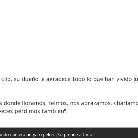
 clip, su dueño le agradece todo lo que han vivido j
años donde lloramos, reímos, nos abrazamos, charlam
veces perdimos también".
ndo que era un gato pelón: ¡Sorprende a todos!