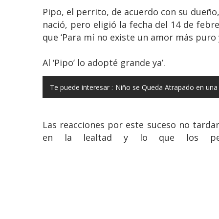
Pipo, el perrito, de acuerdo con su dueñ
nació, pero eligió la fecha del 14 de febr
que ‘Para mí no existe un amor más puro y
Al ‘Pipo’ lo adopté grande ya’.
Te puede interesar :
Niño se Queda Atrapado en una S
Las reacciones por este suceso no tardaro
en la lealtad y lo que los per