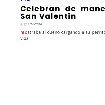
Celebran de maner
San Valentín
2/16/2024
mostraba al dueño cargando a su perrito en el hombro y frente a él un pastel de cumpleaños para celebrar otro año de
vida