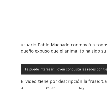
usuario Pablo Machado conmovió a todos
dueño expuso que el animalito ha sido su
Te puede interesar :
Joven conquista las redes con ti
El video tiene por descripción la frase: ‘
a este hay un