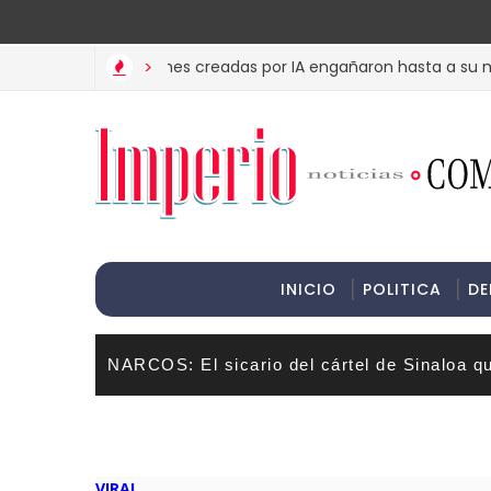
>Informac
MET? Estas imágenes creadas por IA engañaron hasta a su madre
>
INICIO
POLITICA
DE
NARCOS: El sicario del cártel de Sinaloa q
VIRAL