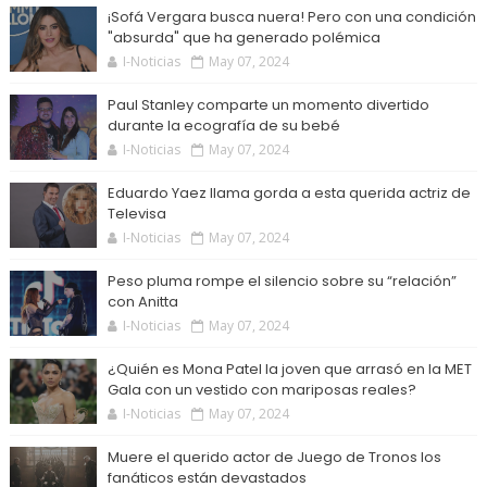
¡Sofá Vergara busca nuera! Pero con una condición
"absurda" que ha generado polémica
I-Noticias
May 07, 2024
Paul Stanley comparte un momento divertido
durante la ecografía de su bebé
I-Noticias
May 07, 2024
Eduardo Yaez llama gorda a esta querida actriz de
Televisa
I-Noticias
May 07, 2024
Peso pluma rompe el silencio sobre su “relación”
con Anitta
I-Noticias
May 07, 2024
¿Quién es Mona Patel la joven que arrasó en la MET
Gala con un vestido con mariposas reales?
I-Noticias
May 07, 2024
Muere el querido actor de Juego de Tronos los
fanáticos están devastados