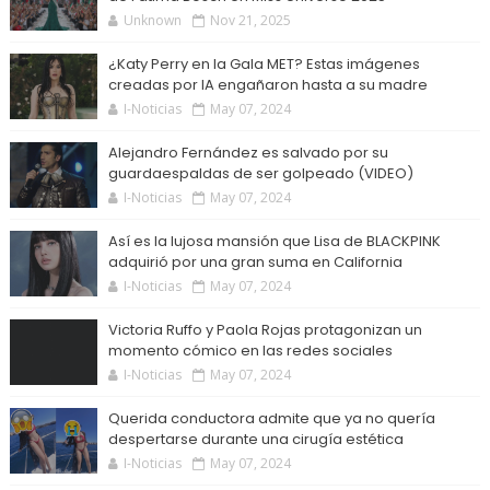
Unknown
Nov 21, 2025
¿Katy Perry en la Gala MET? Estas imágenes
creadas por IA engañaron hasta a su madre
I-Noticias
May 07, 2024
Alejandro Fernández es salvado por su
guardaespaldas de ser golpeado (VIDEO)
I-Noticias
May 07, 2024
Así es la lujosa mansión que Lisa de BLACKPINK
adquirió por una gran suma en California
I-Noticias
May 07, 2024
Victoria Ruffo y Paola Rojas protagonizan un
momento cómico en las redes sociales
I-Noticias
May 07, 2024
Querida conductora admite que ya no quería
despertarse durante una cirugía estética
I-Noticias
May 07, 2024