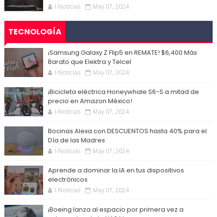
I-Noticias
May 07, 2024
TECNOLOGÍA
¡Samsung Galaxy Z Flip5 en REMATE! $6,400 Más
Barato que Elektra y Telcel
I-Noticias
May 07, 2024
¡Bicicleta eléctrica Honeywhale S6-S a mitad de
precio en Amazon México!
I-Noticias
May 07, 2024
Bocinas Alexa con DESCUENTOS hasta 40% para el
Día de las Madres
I-Noticias
May 07, 2024
Aprende a dominar la IA en tus dispositivos
electrónicos
I-Noticias
May 07, 2024
¡Boeing lanza al espacio por primera vez a