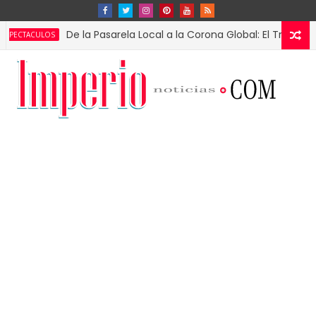
De la Pasarela Local a la Corona Global: El Triunfo de Fáti
ULOS