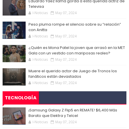
Eduardo Yaez llama gorda a esta querida actriz de
Televisa
I-Noticias
May 07, 2024
Peso pluma rompe el silencio sobre su “relación”
con Anitta
I-Noticias
May 07, 2024
¿Quién es Mona Patel la joven que arrasó en la MET
Gala con un vestido con mariposas reales?
I-Noticias
May 07, 2024
Muere el querido actor de Juego de Tronos los
fanáticos están devastados
I-Noticias
May 07, 2024
TECNOLOGÍA
¡Samsung Galaxy Z Flip5 en REMATE! $6,400 Más
Barato que Elektra y Telcel
I-Noticias
May 07, 2024