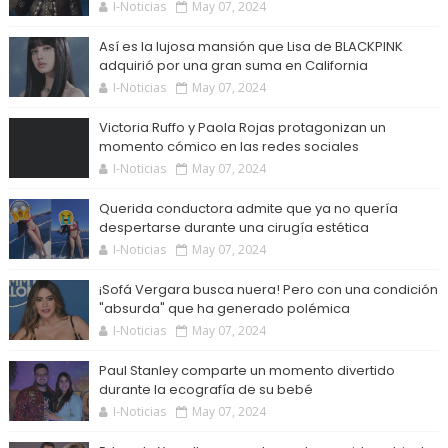
I-Noticias
May 07, 2024
Así es la lujosa mansión que Lisa de BLACKPINK
adquirió por una gran suma en California
I-Noticias
May 07, 2024
Victoria Ruffo y Paola Rojas protagonizan un
momento cómico en las redes sociales
I-Noticias
May 07, 2024
Querida conductora admite que ya no quería
despertarse durante una cirugía estética
I-Noticias
May 07, 2024
¡Sofá Vergara busca nuera! Pero con una condición
"absurda" que ha generado polémica
I-Noticias
May 07, 2024
Paul Stanley comparte un momento divertido
durante la ecografía de su bebé
I-Noticias
May 07, 2024