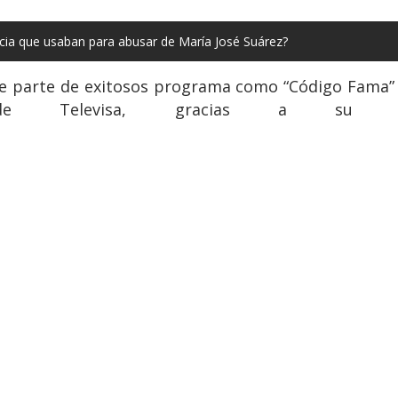
cia que usaban para abusar de María José Suárez?
fue parte de exitosos programa como “Código Fama” 
 de Televisa, gracias a su c