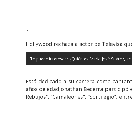
.
Hollywood rechaza a actor de Televisa qu
Te puede interesar :
¿Quién es María José Suárez, ac
Está dedicado a su carrera como cantan
años de edadJonathan Becerra participó en
Rebujos”, “Camaleones”, “Sortilegio”, entr