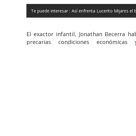
Te puede interesar :
Así enfrenta Lucerito Mijares el 
El exactor infantil, Jonathan Becerra h
precarias condiciones económica