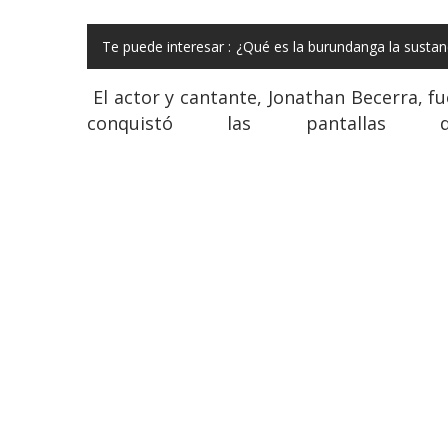
Te puede interesar :
¿Qué es la burundanga la sustan
El actor y cantante, Jonathan Becerra, 
conquistó las pantallas