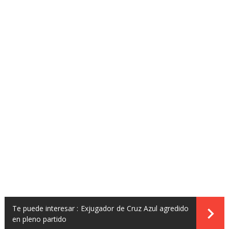
Te puede interesar :
Exjugador de Cruz Azul agredido
en pleno partido