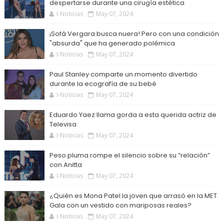
despertarse durante una cirugía estética
I-Noticias
May 07, 2024
¡Sofá Vergara busca nuera! Pero con una condición
"absurda" que ha generado polémica
I-Noticias
May 07, 2024
Paul Stanley comparte un momento divertido
durante la ecografía de su bebé
I-Noticias
May 07, 2024
Eduardo Yaez llama gorda a esta querida actriz de
Televisa
I-Noticias
May 07, 2024
Peso pluma rompe el silencio sobre su “relación”
con Anitta
I-Noticias
May 07, 2024
¿Quién es Mona Patel la joven que arrasó en la MET
Gala con un vestido con mariposas reales?
I-Noticias
May 07, 2024