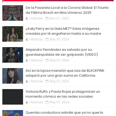
De la Pasarela Local a la Corona Global: El Triunfo
de Fátima Bosch en Miss Universo 2025
Unknown
Nov 21, 2025
¿Katy Perry en la Gala MET? Estas imágenes
creadas por IA engañaron hasta a su madre
I-Noticias
May 07, 2024
Alejandro Fernández es salvado por su
guardaespaldas de ser golpeado (VIDEO)
I-Noticias
May 07, 2024
Así es la lujosa mansión que Lisa de BLACKPINK
adquirió por una gran suma en California
I-Noticias
May 07, 2024
Victoria Ruffo y Paola Rojas protagonizan un
momento cómico en las redes sociales
I-Noticias
May 07, 2024
Querida conductora admite que ya no quería