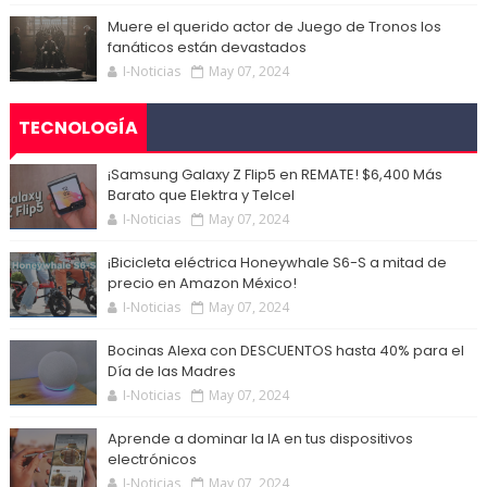
Muere el querido actor de Juego de Tronos los
fanáticos están devastados
I-Noticias
May 07, 2024
TECNOLOGÍA
¡Samsung Galaxy Z Flip5 en REMATE! $6,400 Más
Barato que Elektra y Telcel
I-Noticias
May 07, 2024
¡Bicicleta eléctrica Honeywhale S6-S a mitad de
precio en Amazon México!
I-Noticias
May 07, 2024
Bocinas Alexa con DESCUENTOS hasta 40% para el
Día de las Madres
I-Noticias
May 07, 2024
Aprende a dominar la IA en tus dispositivos
electrónicos
I-Noticias
May 07, 2024