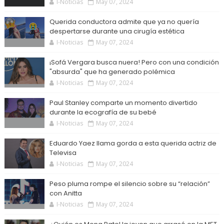
I-Noticias
May 07, 2024
Querida conductora admite que ya no quería
despertarse durante una cirugía estética
I-Noticias
May 07, 2024
¡Sofá Vergara busca nuera! Pero con una condición
"absurda" que ha generado polémica
I-Noticias
May 07, 2024
Paul Stanley comparte un momento divertido
durante la ecografía de su bebé
I-Noticias
May 07, 2024
Eduardo Yaez llama gorda a esta querida actriz de
Televisa
I-Noticias
May 07, 2024
Peso pluma rompe el silencio sobre su “relación”
con Anitta
I-Noticias
May 07, 2024