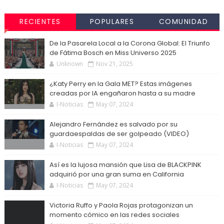
RECIENTES
POPULARES
COMUNIDAD
De la Pasarela Local a la Corona Global: El Triunfo
de Fátima Bosch en Miss Universo 2025
Unknown
Nov 21, 2025
¿Katy Perry en la Gala MET? Estas imágenes
creadas por IA engañaron hasta a su madre
I-Noticias
May 07, 2024
Alejandro Fernández es salvado por su
guardaespaldas de ser golpeado (VIDEO)
I-Noticias
May 07, 2024
Así es la lujosa mansión que Lisa de BLACKPINK
adquirió por una gran suma en California
I-Noticias
May 07, 2024
Victoria Ruffo y Paola Rojas protagonizan un
momento cómico en las redes sociales