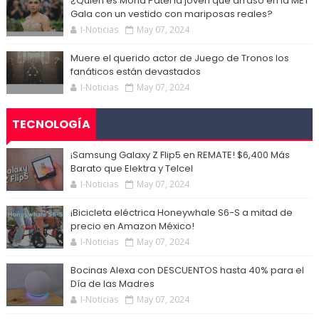
¿Quién es Mona Patel la joven que arrasó en la MET
Gala con un vestido con mariposas reales?
I-Noticias
May 07, 2024
Muere el querido actor de Juego de Tronos los
fanáticos están devastados
I-Noticias
May 07, 2024
TECNOLOGÍA
¡Samsung Galaxy Z Flip5 en REMATE! $6,400 Más
Barato que Elektra y Telcel
I-Noticias
May 07, 2024
¡Bicicleta eléctrica Honeywhale S6-S a mitad de
precio en Amazon México!
I-Noticias
May 07, 2024
Bocinas Alexa con DESCUENTOS hasta 40% para el
Día de las Madres
I-Noticias
May 07, 2024