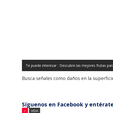
Te puede interesar :
Descubre las mejores frutas par
Busca señales como daños en la superfici
Síguenos en Facebook y entérate
>
VIDA