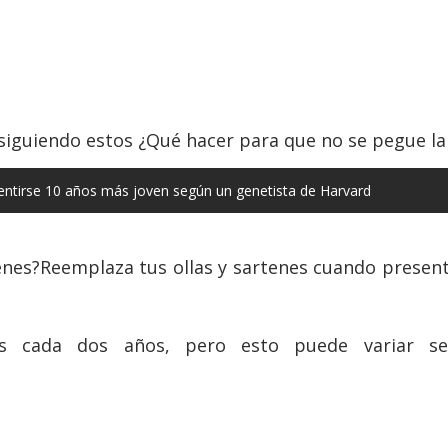
siguiendo estos ¿Qué hacer para que no se pegue la
entirse 10 años más joven según un genetista de Harvard
tenes?Reemplaza tus ollas y sartenes cuando prese
as cada dos años, pero esto puede variar se