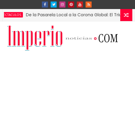
De la Pasarela Local a la Corona Global: El Triunfo de Fátim
OS