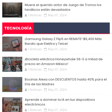
Muere el querido actor de Juego de Tronos los
fanáticos están devastados
I-Noticias
May 07, 2024
TECNOLOGÍA
¡Samsung Galaxy Z Flip5 en REMATE! $6,400 Más
Barato que Elektra y Telcel
I-Noticias
May 07, 2024
¡Bicicleta eléctrica Honeywhale S6-S a mitad de
precio en Amazon México!
I-Noticias
May 07, 2024
Bocinas Alexa con DESCUENTOS hasta 40% para el
Día de las Madres
I-Noticias
May 07, 2024
Aprende a dominar la IA en tus dispositivos
electrónicos
I-Noticias
May 07, 2024