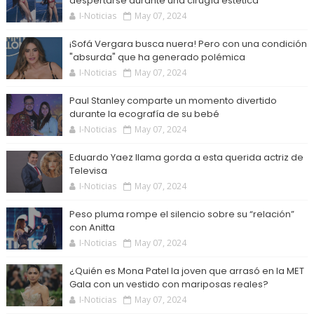
despertarse durante una cirugía estética
I-Noticias
May 07, 2024
¡Sofá Vergara busca nuera! Pero con una condición
"absurda" que ha generado polémica
I-Noticias
May 07, 2024
Paul Stanley comparte un momento divertido
durante la ecografía de su bebé
I-Noticias
May 07, 2024
Eduardo Yaez llama gorda a esta querida actriz de
Televisa
I-Noticias
May 07, 2024
Peso pluma rompe el silencio sobre su “relación”
con Anitta
I-Noticias
May 07, 2024
¿Quién es Mona Patel la joven que arrasó en la MET
Gala con un vestido con mariposas reales?
I-Noticias
May 07, 2024