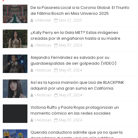
De la Pasarela Local a la Corona Global: El Triunfo
de Fátima Bosch en Miss Universo 2025
Unknown
Nov 21, 2025
¿Katy Perry en la Gala MET? Estas imágenes
creadas por IA engañaron hasta a su madre
I-Noticias
May 07, 2024
Alejandro Fernández es salvado por su
guardaespaldas de ser golpeado (VIDEO)
I-Noticias
May 07, 2024
Así es la lujosa mansión que Lisa de BLACKPINK
adquirió por una gran suma en California
I-Noticias
May 07, 2024
Victoria Ruffo y Paola Rojas protagonizan un
momento cómico en las redes sociales
I-Noticias
May 07, 2024
Querida conductora admite que ya no quería