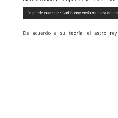
Te puede interesar :
Bad Bunny envía muestra de apo
De acuerdo a su teoría, el astro re