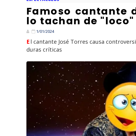
Famoso cantante di
lo tachan de "loco"
1/01/2024
El cantante José Torres causa controversia al decir que el sol es una bola de hielo , teoría conspirativa por el cual le llueven
duras críticas