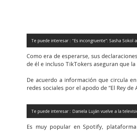
Te puede interesar :
“Es incongruente”: Sasha Sokol a
Como era de esperarse, sus declaracione
de él e incluso TikTokers aseguran que la 
De acuerdo a información que circula en
redes sociales por el apodo de “El Rey de 
Te puede interesar :
Daniela Luján vuelve a la televi
Es muy popular en Spotify, plataform