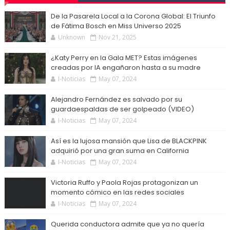
De la Pasarela Local a la Corona Global: El Triunfo
de Fátima Bosch en Miss Universo 2025
Unknown
Nov 21, 2025
¿Katy Perry en la Gala MET? Estas imágenes
creadas por IA engañaron hasta a su madre
I-Noticias
May 07, 2024
Alejandro Fernández es salvado por su
guardaespaldas de ser golpeado (VIDEO)
I-Noticias
May 07, 2024
Así es la lujosa mansión que Lisa de BLACKPINK
adquirió por una gran suma en California
I-Noticias
May 07, 2024
Victoria Ruffo y Paola Rojas protagonizan un
momento cómico en las redes sociales
I-Noticias
May 07, 2024
Querida conductora admite que ya no quería