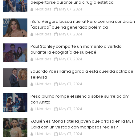
despertarse durante una cirugía estética
I-Noticias
May 07, 2024
¡Sofá Vergara busca nuera! Pero con una condición
"absurda" que ha generado polémica
I-Noticias
May 07, 2024
Paul Stanley comparte un momento divertido
durante la ecografía de su bebé
I-Noticias
May 07, 2024
Eduardo Yaez llama gorda a esta querida actriz de
Televisa
I-Noticias
May 07, 2024
Peso pluma rompe el silencio sobre su “relación”
con Anitta
I-Noticias
May 07, 2024
¿Quién es Mona Patel la joven que arrasó en la MET
Gala con un vestido con mariposas reales?
I-Noticias
May 07, 2024