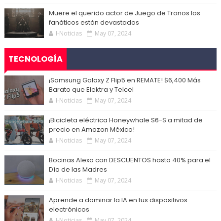
Muere el querido actor de Juego de Tronos los
fanáticos están devastados
I-Noticias
May 07, 2024
TECNOLOGÍA
¡Samsung Galaxy Z Flip5 en REMATE! $6,400 Más
Barato que Elektra y Telcel
I-Noticias
May 07, 2024
¡Bicicleta eléctrica Honeywhale S6-S a mitad de
precio en Amazon México!
I-Noticias
May 07, 2024
Bocinas Alexa con DESCUENTOS hasta 40% para el
Día de las Madres
I-Noticias
May 07, 2024
Aprende a dominar la IA en tus dispositivos
electrónicos
I-Noticias
May 07, 2024