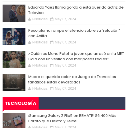
Eduardo Yaez llama gorda a esta querida actriz de
Televisa
I-Noticias
May 07, 2024
Peso pluma rompe el silencio sobre su “relación”
con Anitta
I-Noticias
May 07, 2024
¿Quién es Mona Patel la joven que arrasó en la MET
Gala con un vestido con mariposas reales?
I-Noticias
May 07, 2024
Muere el querido actor de Juego de Tronos los
fanáticos están devastados
I-Noticias
May 07, 2024
TECNOLOGÍA
¡Samsung Galaxy Z Flip5 en REMATE! $6,400 Más
Barato que Elektra y Telcel
I-Noticias
May 07, 2024