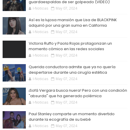
guardaespaldas de ser golpeado (VIDEO)
I-Noticias
May 07, 2024
Así es la lujosa mansión que Lisa de BLACKPINK
adquirió por una gran suma en California
I-Noticias
May 07, 2024
Victoria Ruffo y Paola Rojas protagonizan un
momento cómico en las redes sociales
I-Noticias
May 07, 2024
Querida conductora admite que ya no quería
despertarse durante una cirugía estética
I-Noticias
May 07, 2024
¡Sofá Vergara busca nuera! Pero con una condición
"absurda" que ha generado polémica
I-Noticias
May 07, 2024
Paul Stanley comparte un momento divertido
durante la ecografía de su bebé
I-Noticias
May 07, 2024