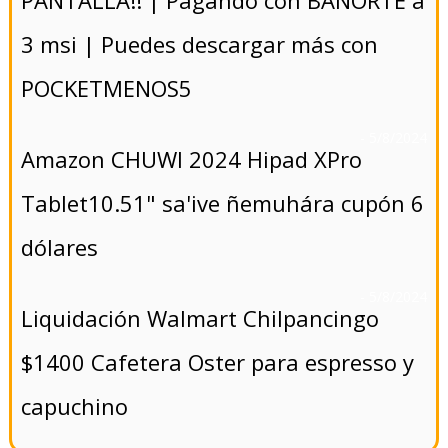
PANTALLA!! | Pagando con BANORTE a
3 msi | Puedes descargar más con
POCKETMENOS5
- 5/8/2024
Amazon CHUWI 2024 Hipad XPro
Tablet10.51" sa'ive ñemuhára cupón 6
dólares
- 5/8/2024
Liquidación Walmart Chilpancingo
$1400 Cafetera Oster para espresso y
capuchino