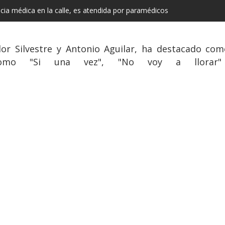
a médica en la calle, es atendida por paramédicos
Flor Silvestre y Antonio Aguilar, ha destacado co
 como "Si una vez", "No voy a llorar