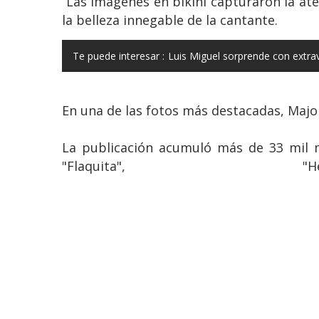
Las imágenes en bikini capturaron la aten
la belleza innegable de la cantante.
Te puede interesar :
Luis Miguel sorprende con extra
En una de las fotos más destacadas, Majo
La publicación acumuló más de 33 mil m
"Flaquita", "