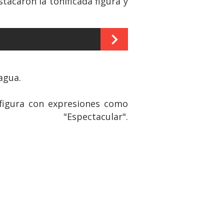
tacaron la tonificada figura y
agua.
 figura con expresiones como
ctacular".