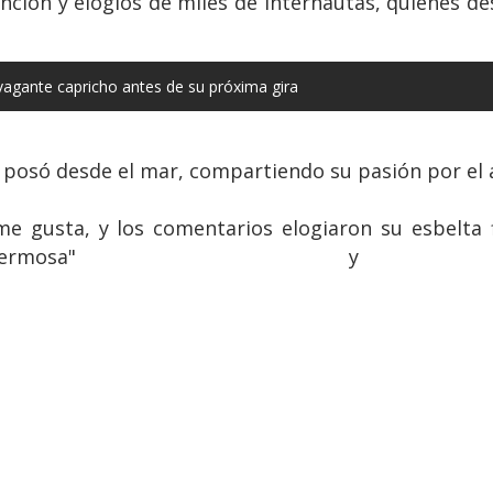
ción y elogios de miles de internautas, quienes des
vagante capricho antes de su próxima gira
 posó desde el mar, compartiendo su pasión por el 
e gusta, y los comentarios elogiaron su esbelta
Hermosa" y "Espe