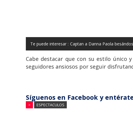
Te puede interesar :
Captan a Danna Paola besándose
Cabe destacar que con su estilo único y
seguidores ansiosos por seguir disfrutand
Síguenos en Facebook y entérate
>
ESPECTACULOS