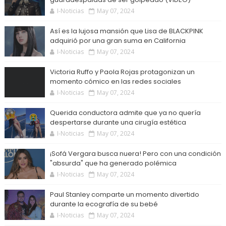
I-Noticias
May 07, 2024
Así es la lujosa mansión que Lisa de BLACKPINK
adquirió por una gran suma en California
I-Noticias
May 07, 2024
Victoria Ruffo y Paola Rojas protagonizan un
momento cómico en las redes sociales
I-Noticias
May 07, 2024
Querida conductora admite que ya no quería
despertarse durante una cirugía estética
I-Noticias
May 07, 2024
¡Sofá Vergara busca nuera! Pero con una condición
"absurda" que ha generado polémica
I-Noticias
May 07, 2024
Paul Stanley comparte un momento divertido
durante la ecografía de su bebé
I-Noticias
May 07, 2024