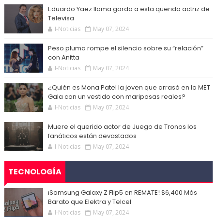
Eduardo Yaez llama gorda a esta querida actriz de
Televisa
I-Noticias
May 07, 2024
Peso pluma rompe el silencio sobre su “relación”
con Anitta
I-Noticias
May 07, 2024
¿Quién es Mona Patel la joven que arrasó en la MET
Gala con un vestido con mariposas reales?
I-Noticias
May 07, 2024
Muere el querido actor de Juego de Tronos los
fanáticos están devastados
I-Noticias
May 07, 2024
TECNOLOGÍA
¡Samsung Galaxy Z Flip5 en REMATE! $6,400 Más
Barato que Elektra y Telcel
I-Noticias
May 07, 2024