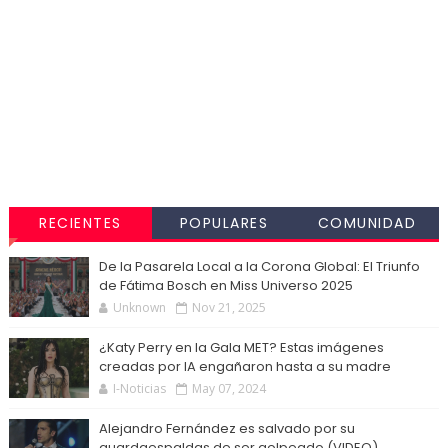
RECIENTES
POPULARES
COMUNIDAD
De la Pasarela Local a la Corona Global: El Triunfo
de Fátima Bosch en Miss Universo 2025
Unknown
Nov 21, 2025
¿Katy Perry en la Gala MET? Estas imágenes
creadas por IA engañaron hasta a su madre
I-Noticias
May 07, 2024
Alejandro Fernández es salvado por su
guardaespaldas de ser golpeado (VIDEO)