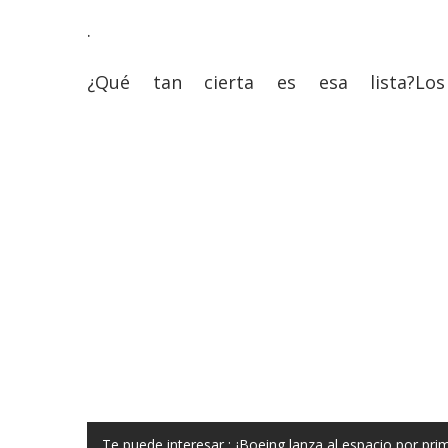
.
¿Qué tan cierta es esa lista?Lo
Te puede interesar :
¡Boeing lanza al espacio por pri