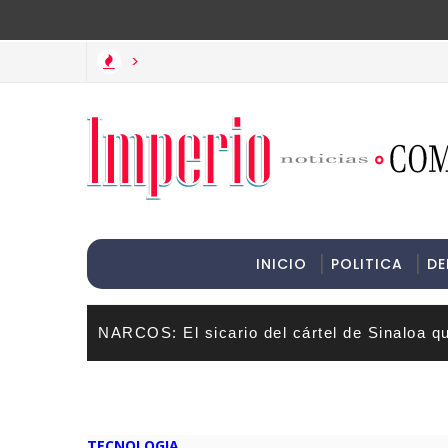
>Informac
>
ojas protagonizan un momento cómico en las redes sociales
INICIO
POLITICA
DE
NARCOS: El sicario del cártel de Sinaloa q
TECNOLOGIA