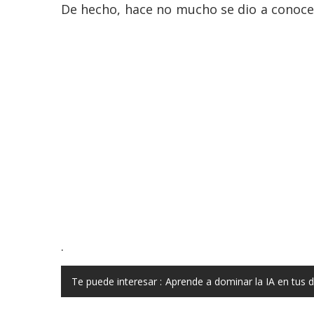
De hecho, hace no mucho se dio a conocer 
.
Te puede interesar :
Aprende a dominar la IA en tus d