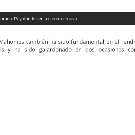
rario TV y dónde ver la carrera en vivo
k Mahomes también ha sido fundamental en el rendi
ls y ha sido galardonado en dos ocasiones co