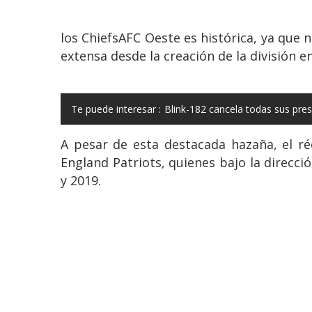
los ChiefsAFC Oeste es histórica, ya que
extensa desde la creación de la división e
Te puede interesar :
Blink-182 cancela todas sus pr
A pesar de esta destacada hazaña, el r
England Patriots, quienes bajo la direcc
y 2019.