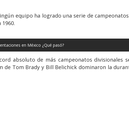
 ningún equipo ha logrado una serie de campeonatos 
n 1960.
esentaciones en México ¿Qué pasó?
écord absoluto de más campeonatos divisionales 
ión de Tom Brady y Bill Belichick dominaron la dura