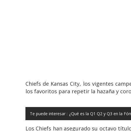
Chiefs de Kansas City, los vigentes cam
los favoritos para repetir la hazaña y co
Te puede interesar :
¿Qué es la Q1 Q2 y Q3 en la Fór
Los Chiefs han asegurado su octavo título