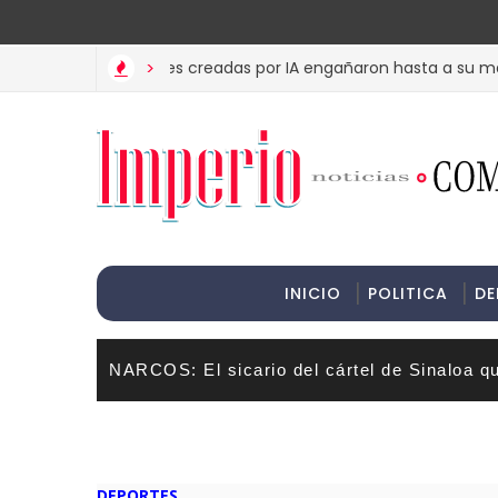
>Informac
T? Estas imágenes creadas por IA engañaron hasta a su madre
>
INICIO
POLITICA
DE
NARCOS: El sicario del cártel de Sinaloa q
DEPORTES