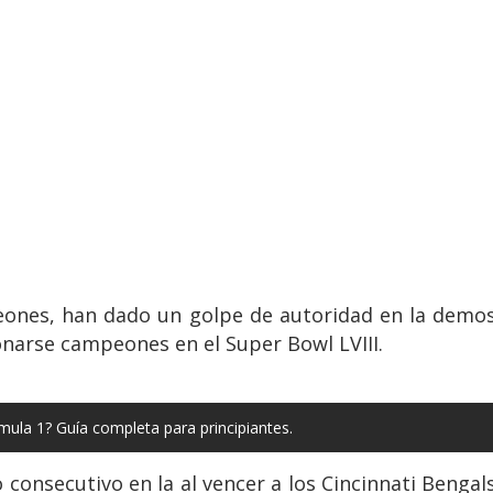
peones, han dado un golpe de autoridad en la demo
ronarse campeones en el Super Bowl LVIII.
mula 1? Guía completa para principiantes.
 consecutivo en la al vencer a los Cincinnati Benga