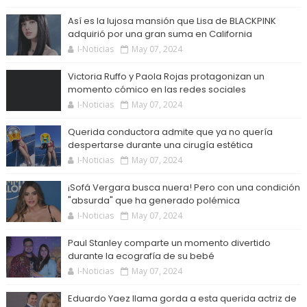
Así es la lujosa mansión que Lisa de BLACKPINK
adquirió por una gran suma en California
I-Noticias
May 07, 2024
Victoria Ruffo y Paola Rojas protagonizan un
momento cómico en las redes sociales
I-Noticias
May 07, 2024
Querida conductora admite que ya no quería
despertarse durante una cirugía estética
I-Noticias
May 07, 2024
¡Sofá Vergara busca nuera! Pero con una condición
"absurda" que ha generado polémica
I-Noticias
May 07, 2024
Paul Stanley comparte un momento divertido
durante la ecografía de su bebé
I-Noticias
May 07, 2024
Eduardo Yaez llama gorda a esta querida actriz de