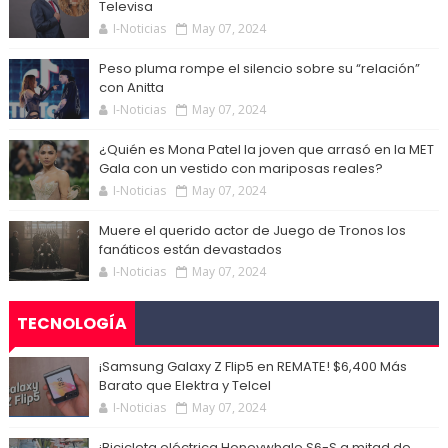
Televisa
I-Noticias
May 07, 2024
Peso pluma rompe el silencio sobre su “relación”
con Anitta
I-Noticias
May 07, 2024
¿Quién es Mona Patel la joven que arrasó en la MET
Gala con un vestido con mariposas reales?
I-Noticias
May 07, 2024
Muere el querido actor de Juego de Tronos los
fanáticos están devastados
I-Noticias
May 07, 2024
TECNOLOGÍA
¡Samsung Galaxy Z Flip5 en REMATE! $6,400 Más
Barato que Elektra y Telcel
I-Noticias
May 07, 2024
¡Bicicleta eléctrica Honeywhale S6-S a mitad de