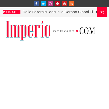
De la Pasarela Local a la Corona Global: El Triunfo de Fát
ULOS