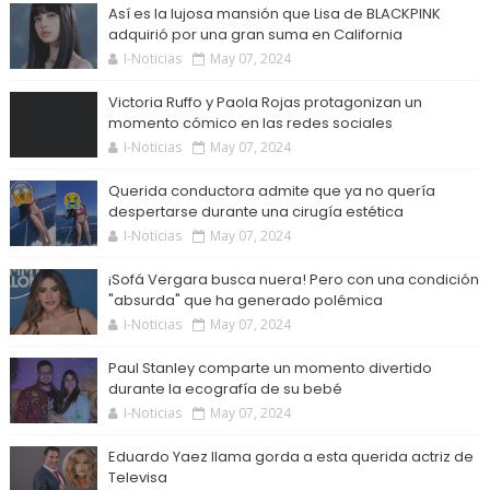
Así es la lujosa mansión que Lisa de BLACKPINK
adquirió por una gran suma en California
I-Noticias
May 07, 2024
Victoria Ruffo y Paola Rojas protagonizan un
momento cómico en las redes sociales
I-Noticias
May 07, 2024
Querida conductora admite que ya no quería
despertarse durante una cirugía estética
I-Noticias
May 07, 2024
¡Sofá Vergara busca nuera! Pero con una condición
"absurda" que ha generado polémica
I-Noticias
May 07, 2024
Paul Stanley comparte un momento divertido
durante la ecografía de su bebé
I-Noticias
May 07, 2024
Eduardo Yaez llama gorda a esta querida actriz de
Televisa