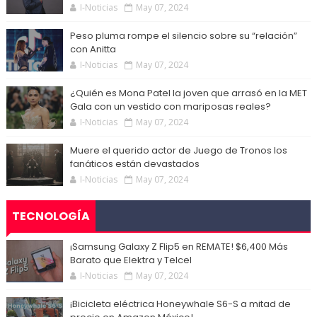
I-Noticias
May 07, 2024
Peso pluma rompe el silencio sobre su “relación”
con Anitta
I-Noticias
May 07, 2024
¿Quién es Mona Patel la joven que arrasó en la MET
Gala con un vestido con mariposas reales?
I-Noticias
May 07, 2024
Muere el querido actor de Juego de Tronos los
fanáticos están devastados
I-Noticias
May 07, 2024
TECNOLOGÍA
¡Samsung Galaxy Z Flip5 en REMATE! $6,400 Más
Barato que Elektra y Telcel
I-Noticias
May 07, 2024
¡Bicicleta eléctrica Honeywhale S6-S a mitad de