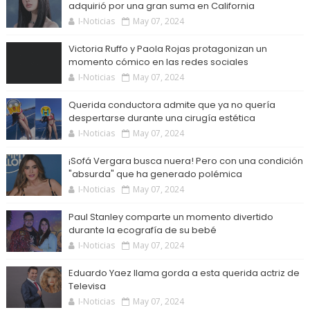
adquirió por una gran suma en California
I-Noticias
May 07, 2024
Victoria Ruffo y Paola Rojas protagonizan un
momento cómico en las redes sociales
I-Noticias
May 07, 2024
Querida conductora admite que ya no quería
despertarse durante una cirugía estética
I-Noticias
May 07, 2024
¡Sofá Vergara busca nuera! Pero con una condición
"absurda" que ha generado polémica
I-Noticias
May 07, 2024
Paul Stanley comparte un momento divertido
durante la ecografía de su bebé
I-Noticias
May 07, 2024
Eduardo Yaez llama gorda a esta querida actriz de
Televisa
I-Noticias
May 07, 2024