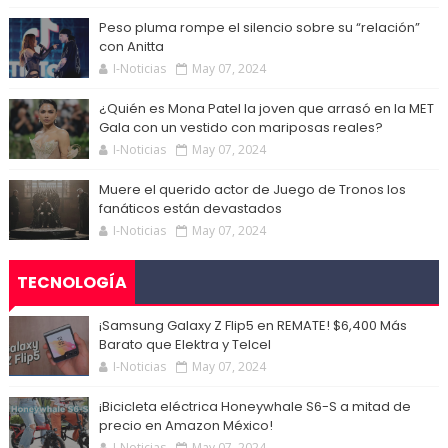
Peso pluma rompe el silencio sobre su “relación”
con Anitta
I-Noticias
May 07, 2024
¿Quién es Mona Patel la joven que arrasó en la MET
Gala con un vestido con mariposas reales?
I-Noticias
May 07, 2024
Muere el querido actor de Juego de Tronos los
fanáticos están devastados
I-Noticias
May 07, 2024
TECNOLOGÍA
¡Samsung Galaxy Z Flip5 en REMATE! $6,400 Más
Barato que Elektra y Telcel
I-Noticias
May 07, 2024
¡Bicicleta eléctrica Honeywhale S6-S a mitad de
precio en Amazon México!
I-Noticias
May 07, 2024