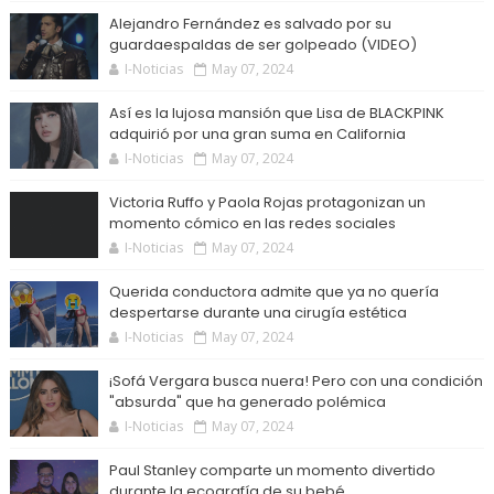
Alejandro Fernández es salvado por su
guardaespaldas de ser golpeado (VIDEO)
I-Noticias
May 07, 2024
Así es la lujosa mansión que Lisa de BLACKPINK
adquirió por una gran suma en California
I-Noticias
May 07, 2024
Victoria Ruffo y Paola Rojas protagonizan un
momento cómico en las redes sociales
I-Noticias
May 07, 2024
Querida conductora admite que ya no quería
despertarse durante una cirugía estética
I-Noticias
May 07, 2024
¡Sofá Vergara busca nuera! Pero con una condición
"absurda" que ha generado polémica
I-Noticias
May 07, 2024
Paul Stanley comparte un momento divertido
durante la ecografía de su bebé