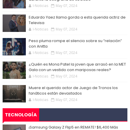
I-Noticias
May 07, 2024
Eduardo Yaez llama gorda a esta querida actriz de
Televisa
I-Noticias
May 07, 2024
Peso pluma rompe el silencio sobre su “relación”
con Anitta
I-Noticias
May 07, 2024
¿Quién es Mona Patel la joven que arrasó en la MET
Gala con un vestido con mariposas reales?
I-Noticias
May 07, 2024
Muere el querido actor de Juego de Tronos los
fanáticos están devastados
I-Noticias
May 07, 2024
TECNOLOGÍA
¡Samsung Galaxy Z Flip5 en REMATE! $6,400 Más