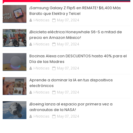
¡Samsung Galaxy Z Flip5 en REMATE! $6,400 Más
Barato que Elektra y Telcel
I-Noticias
May 07, 2024
¡Bicicleta eléctrica Honeywhale S6-S a mitad de
precio en Amazon México!
I-Noticias
May 07, 2024
Bocinas Alexa con DESCUENTOS hasta 40% para el
Día de las Madres
I-Noticias
May 07, 2024
Aprende a dominar la IA en tus dispositivos
electrónicos
I-Noticias
May 07, 2024
¡Boeing lanza al espacio por primera vez a
astronautas de la NASA!
I-Noticias
May 07, 2024