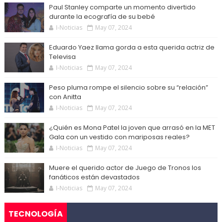
Paul Stanley comparte un momento divertido
durante la ecografía de su bebé
I-Noticias
May 07, 2024
Eduardo Yaez llama gorda a esta querida actriz de
Televisa
I-Noticias
May 07, 2024
Peso pluma rompe el silencio sobre su “relación”
con Anitta
I-Noticias
May 07, 2024
¿Quién es Mona Patel la joven que arrasó en la MET
Gala con un vestido con mariposas reales?
I-Noticias
May 07, 2024
Muere el querido actor de Juego de Tronos los
fanáticos están devastados
I-Noticias
May 07, 2024
TECNOLOGÍA