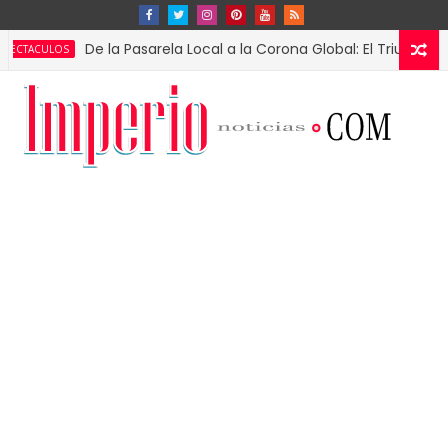
De la Pasarela Local a la Corona Global: El Triunfo de Fátim
OS