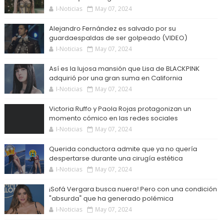
I-Noticias
May 07, 2024
Alejandro Fernández es salvado por su
guardaespaldas de ser golpeado (VIDEO)
I-Noticias
May 07, 2024
Así es la lujosa mansión que Lisa de BLACKPINK
adquirió por una gran suma en California
I-Noticias
May 07, 2024
Victoria Ruffo y Paola Rojas protagonizan un
momento cómico en las redes sociales
I-Noticias
May 07, 2024
Querida conductora admite que ya no quería
despertarse durante una cirugía estética
I-Noticias
May 07, 2024
¡Sofá Vergara busca nuera! Pero con una condición
"absurda" que ha generado polémica
I-Noticias
May 07, 2024