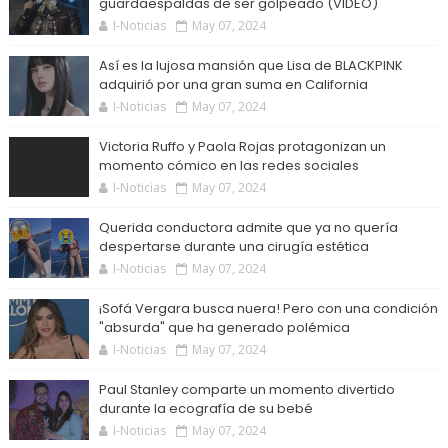
guardaespaldas de ser golpeado (VIDEO)
I-Noticias
May 07, 2024
Así es la lujosa mansión que Lisa de BLACKPINK
adquirió por una gran suma en California
I-Noticias
May 07, 2024
Victoria Ruffo y Paola Rojas protagonizan un
momento cómico en las redes sociales
I-Noticias
May 07, 2024
Querida conductora admite que ya no quería
despertarse durante una cirugía estética
I-Noticias
May 07, 2024
¡Sofá Vergara busca nuera! Pero con una condición
"absurda" que ha generado polémica
I-Noticias
May 07, 2024
Paul Stanley comparte un momento divertido
durante la ecografía de su bebé
I-Noticias
May 07, 2024