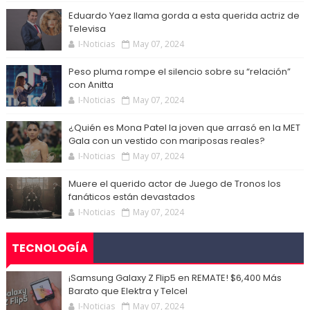
Eduardo Yaez llama gorda a esta querida actriz de
Televisa
I-Noticias
May 07, 2024
Peso pluma rompe el silencio sobre su “relación”
con Anitta
I-Noticias
May 07, 2024
¿Quién es Mona Patel la joven que arrasó en la MET
Gala con un vestido con mariposas reales?
I-Noticias
May 07, 2024
Muere el querido actor de Juego de Tronos los
fanáticos están devastados
I-Noticias
May 07, 2024
TECNOLOGÍA
¡Samsung Galaxy Z Flip5 en REMATE! $6,400 Más
Barato que Elektra y Telcel
I-Noticias
May 07, 2024