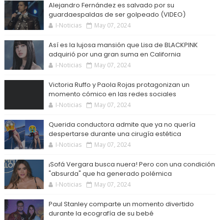
Alejandro Fernández es salvado por su
guardaespaldas de ser golpeado (VIDEO)
I-Noticias
May 07, 2024
Así es la lujosa mansión que Lisa de BLACKPINK
adquirió por una gran suma en California
I-Noticias
May 07, 2024
Victoria Ruffo y Paola Rojas protagonizan un
momento cómico en las redes sociales
I-Noticias
May 07, 2024
Querida conductora admite que ya no quería
despertarse durante una cirugía estética
I-Noticias
May 07, 2024
¡Sofá Vergara busca nuera! Pero con una condición
"absurda" que ha generado polémica
I-Noticias
May 07, 2024
Paul Stanley comparte un momento divertido
durante la ecografía de su bebé