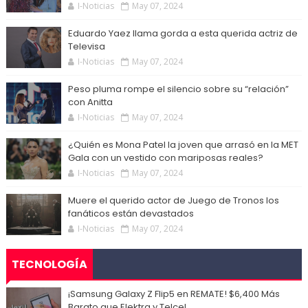
I-Noticias
May 07, 2024
Eduardo Yaez llama gorda a esta querida actriz de
Televisa
I-Noticias
May 07, 2024
Peso pluma rompe el silencio sobre su “relación”
con Anitta
I-Noticias
May 07, 2024
¿Quién es Mona Patel la joven que arrasó en la MET
Gala con un vestido con mariposas reales?
I-Noticias
May 07, 2024
Muere el querido actor de Juego de Tronos los
fanáticos están devastados
I-Noticias
May 07, 2024
TECNOLOGÍA
¡Samsung Galaxy Z Flip5 en REMATE! $6,400 Más
Barato que Elektra y Telcel