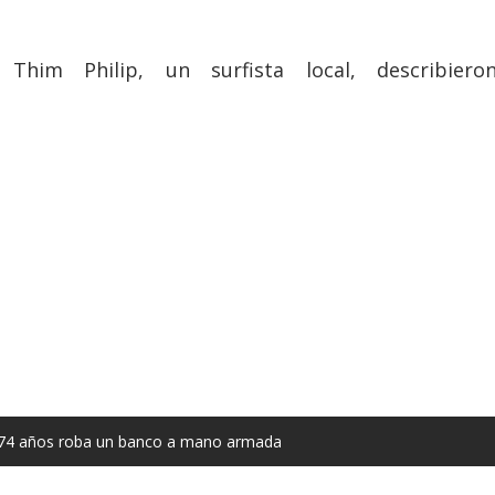
Thim Philip, un surfista local, describiero
de 74 años roba un banco a mano armada