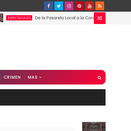
De la Pasarela Local a la Corona Global: El Triunfo de F
TACULOS
CRIMEN
MAS