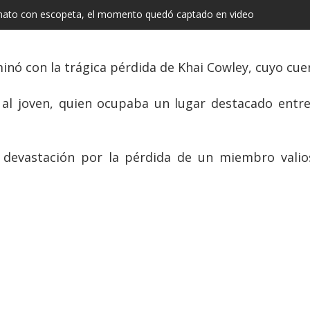
sinato con escopeta, el momento quedó captado en video
lminó con la trágica pérdida de Khai Cowley, cuyo cu
 al joven, quien ocupaba un lugar destacado entre
 devastación por la pérdida de un miembro valio