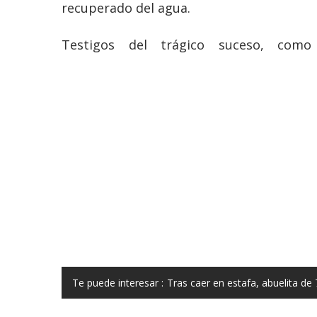
recuperado del agua.
Testigos del trágico suceso, como 
Te puede interesar :
Tras caer en estafa, abuelita 