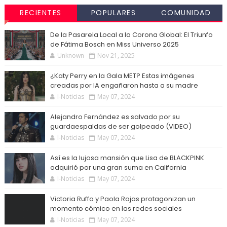
RECIENTES
POPULARES
COMUNIDAD
De la Pasarela Local a la Corona Global: El Triunfo
de Fátima Bosch en Miss Universo 2025
Unknown
Nov 21, 2025
¿Katy Perry en la Gala MET? Estas imágenes
creadas por IA engañaron hasta a su madre
I-Noticias
May 07, 2024
Alejandro Fernández es salvado por su
guardaespaldas de ser golpeado (VIDEO)
I-Noticias
May 07, 2024
Así es la lujosa mansión que Lisa de BLACKPINK
adquirió por una gran suma en California
I-Noticias
May 07, 2024
Victoria Ruffo y Paola Rojas protagonizan un
momento cómico en las redes sociales
I-Noticias
May 07, 2024