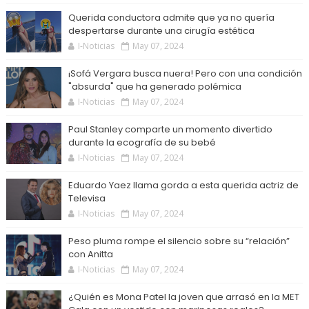
Querida conductora admite que ya no quería
despertarse durante una cirugía estética
I-Noticias
May 07, 2024
¡Sofá Vergara busca nuera! Pero con una condición
"absurda" que ha generado polémica
I-Noticias
May 07, 2024
Paul Stanley comparte un momento divertido
durante la ecografía de su bebé
I-Noticias
May 07, 2024
Eduardo Yaez llama gorda a esta querida actriz de
Televisa
I-Noticias
May 07, 2024
Peso pluma rompe el silencio sobre su “relación”
con Anitta
I-Noticias
May 07, 2024
¿Quién es Mona Patel la joven que arrasó en la MET