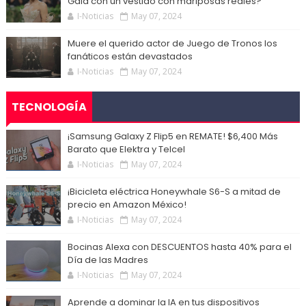
Gala con un vestido con mariposas reales?
I-Noticias
May 07, 2024
Muere el querido actor de Juego de Tronos los
fanáticos están devastados
I-Noticias
May 07, 2024
TECNOLOGÍA
¡Samsung Galaxy Z Flip5 en REMATE! $6,400 Más
Barato que Elektra y Telcel
I-Noticias
May 07, 2024
¡Bicicleta eléctrica Honeywhale S6-S a mitad de
precio en Amazon México!
I-Noticias
May 07, 2024
Bocinas Alexa con DESCUENTOS hasta 40% para el
Día de las Madres
I-Noticias
May 07, 2024
Aprende a dominar la IA en tus dispositivos