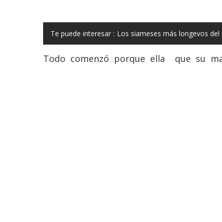
Te puede interesar :
Los siameses más longevos del 
Todo comenzó porque ella que su marid