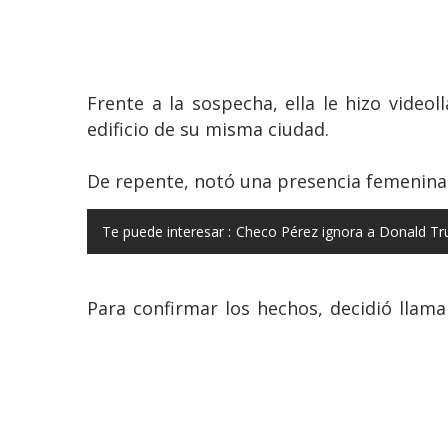
Frente a la sospecha, ella le hizo vide
edificio de su misma ciudad.
De repente, notó una presencia femenina j
Te puede interesar :
Checo Pérez ignora a Donald Tru
Para confirmar los hechos, decidió llam