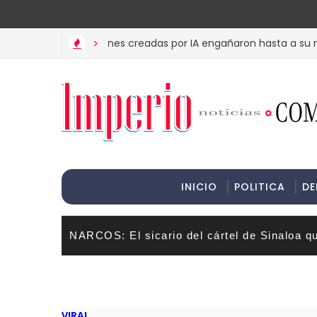
>Informac
ET? Estas imágenes creadas por IA engañaron hasta a su madre
>
INICIO
POLITICA
DE
NARCOS: El sicario del cártel de Sinaloa q
VIRAL