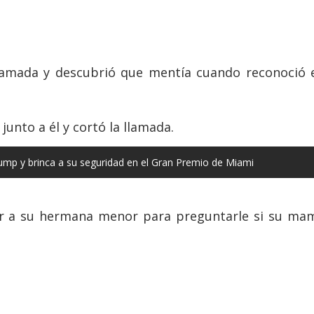
ollamada y descubrió que mentía cuando reconoció 
unto a él y cortó la llamada.
mp y brinca a su seguridad en el Gran Premio de Miami
ar a su hermana menor para preguntarle si su mamá