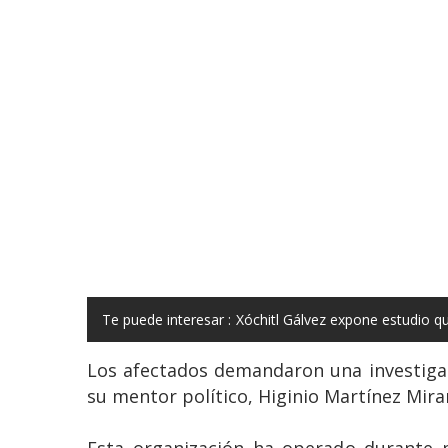
Te puede interesar :
Xóchitl Gálvez expone estudio 
Los afectados demandaron una investigac
su mentor político, Higinio Martínez Mir
Esta organización ha operado durante 