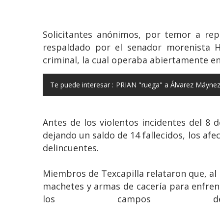
Solicitantes anónimos, por temor a repr
respaldado por el senador morenista H
criminal, la cual operaba abiertamente en
Te puede interesar :
PRIAN "ruega" a Álvarez Máynez 
Antes de los violentos incidentes del 8 
dejando un saldo de 14 fallecidos, los afe
delincuentes.
Miembros de Texcapilla relataron que, al 
machetes y armas de cacería para enfrenta
los campos d