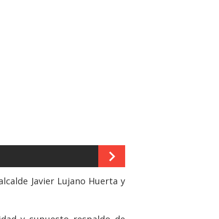
lcalde Javier Lujano Huerta y
idad y supuesto respaldo de