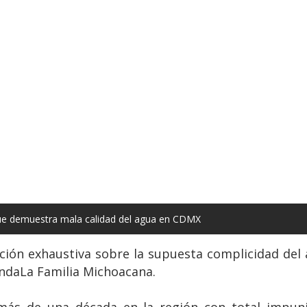
que demuestra mala calidad del agua en CDMX
ión exhaustiva sobre la supuesta complicidad del a
andaLa Familia Michoacana.
más de una década en la región con total impun