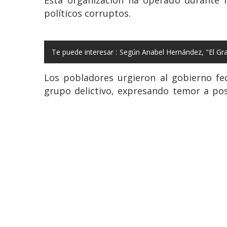
políticos corruptos.
Te puede interesar :
Según Anabel Hernández, "El Gr
Los pobladores urgieron al gobierno fe
grupo delictivo, expresando temor a posi