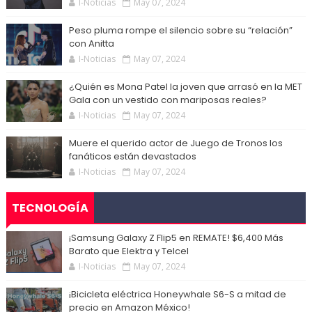
I-Noticias
May 07, 2024
Peso pluma rompe el silencio sobre su “relación”
con Anitta
I-Noticias
May 07, 2024
¿Quién es Mona Patel la joven que arrasó en la MET
Gala con un vestido con mariposas reales?
I-Noticias
May 07, 2024
Muere el querido actor de Juego de Tronos los
fanáticos están devastados
I-Noticias
May 07, 2024
TECNOLOGÍA
¡Samsung Galaxy Z Flip5 en REMATE! $6,400 Más
Barato que Elektra y Telcel
I-Noticias
May 07, 2024
¡Bicicleta eléctrica Honeywhale S6-S a mitad de
precio en Amazon México!