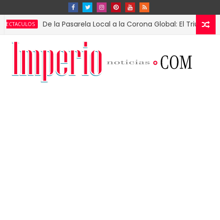
De la Pasarela Local a la Corona Global: El Triunfo de Fátim
OS