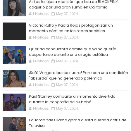
Así es la lujosa mansión que Lisa de BLACKPINK
adquirió por una gran suma en California
I-Noticias
May 07, 2024
Victoria Ruffo y Paola Rojas protagonizan un
momento cómico en las redes sociales
I-Noticias
May 07, 2024
Querida conductora admite que ya no quería
despertarse durante una cirugía estética
I-Noticias
May 07, 2024
¡Sofá Vergara busca nuera! Pero con una condición
"absurda" que ha generado polémica
I-Noticias
May 07, 2024
Paul Stanley comparte un momento divertido
durante la ecografía de su bebé
I-Noticias
May 07, 2024
Eduardo Yaez llama gorda a esta querida actriz de
Televisa