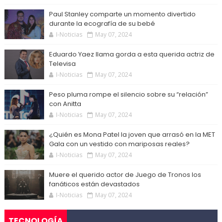
Paul Stanley comparte un momento divertido
durante la ecografía de su bebé
I-Noticias
May 07, 2024
Eduardo Yaez llama gorda a esta querida actriz de
Televisa
I-Noticias
May 07, 2024
Peso pluma rompe el silencio sobre su “relación”
con Anitta
I-Noticias
May 07, 2024
¿Quién es Mona Patel la joven que arrasó en la MET
Gala con un vestido con mariposas reales?
I-Noticias
May 07, 2024
Muere el querido actor de Juego de Tronos los
fanáticos están devastados
I-Noticias
May 07, 2024
TECNOLOGÍA