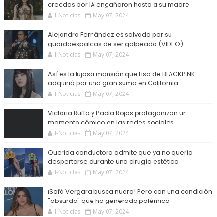
creadas por IA engañaron hasta a su madre
I-Noticias
May 07, 2024
Alejandro Fernández es salvado por su
guardaespaldas de ser golpeado (VIDEO)
I-Noticias
May 07, 2024
Así es la lujosa mansión que Lisa de BLACKPINK
adquirió por una gran suma en California
I-Noticias
May 07, 2024
Victoria Ruffo y Paola Rojas protagonizan un
momento cómico en las redes sociales
I-Noticias
May 07, 2024
Querida conductora admite que ya no quería
despertarse durante una cirugía estética
I-Noticias
May 07, 2024
¡Sofá Vergara busca nuera! Pero con una condición
"absurda" que ha generado polémica
I-Noticias
May 07, 2024