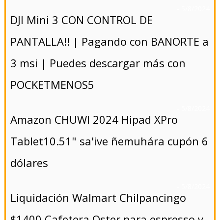
- 5/8/2024
DJI Mini 3 CON CONTROL DE
PANTALLA!! | Pagando con BANORTE a
3 msi | Puedes descargar más con
POCKETMENOS5
- 5/8/2024
Amazon CHUWI 2024 Hipad XPro
Tablet10.51" sa'ive ñemuhára cupón 6
dólares
- 5/8/2024
Liquidación Walmart Chilpancingo
$1400 Cafetera Oster para espresso y