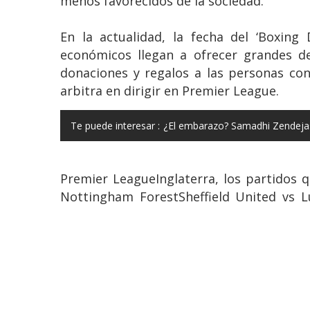
menos favorecidos de la sociedad.
En la actualidad, la fecha del ‘Boxing
económicos llegan a ofrecer grandes des
donaciones y regalos a las personas co
arbitra en dirigir en Premier League.
Te puede interesar :
¿El embarazo? Samadhi Zendejas 
Premier LeagueInglaterra, los partidos q
Nottingham ForestSheffield United vs 