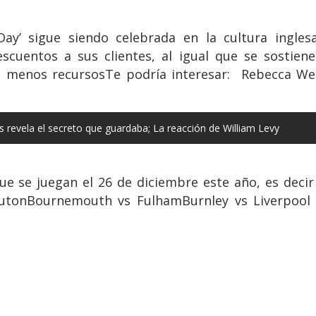
 Day’ sigue siendo celebrada en la cultura ingles
cuentos a sus clientes, al igual que se sostiene 
n menos recursosTe podría interesar: Rebecca Wel
revela el secreto que guardaba; La reacción de William Levy
ue se juegan el 26 de diciembre este año, es decir
LutonBournemouth vs FulhamBurnley vs Liverpool