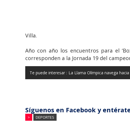
Villa.
Año con año los encuentros para el ‘Bo
corresponden a la Jornada 19 del campeona
Te puede interesar :
La Llama Olímpica navega hacia 
Síguenos en Facebook y entérate
>
DEPORTES