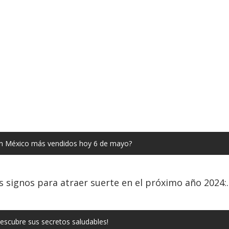
on México más vendidos hoy 6 de mayo?
 signos para atraer suerte en el próximo año 2024:.
¡Descubre sus secretos saludables!