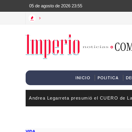
>Informac
>
INICIO
POLITICA
DE
Andrea Legarreta presumió el CUERO de La
VIDA