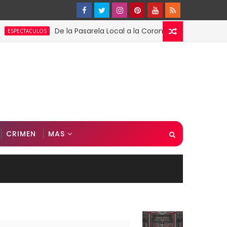
De la Pasarela Local a la Corona Global: El Triunfo de F
TACULOS
CRIMEN
MAS