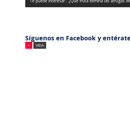
Te puede interesar :
¿Qué fruta elimina las arrugas de 
Síguenos en Facebook y entérate
>
VIDA