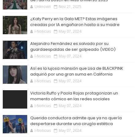
Unknown
Nov 21, 2025
¿Katy Perry en la Gala MET? Estas imágenes
creadas por IA engañaron hasta a su madre
I-Noticias
May 07, 2024
Alejandro Fernández es salvado por su
guardaespaldas de ser golpeado (VIDEO)
I-Noticias
May 07, 2024
Así es la lujosa mansión que Lisa de BLACKPINK
adquirió por una gran suma en California
I-Noticias
May 07, 2024
Victoria Ruffo y Paola Rojas protagonizan un
momento cómico en las redes sociales
I-Noticias
May 07, 2024
Querida conductora admite que ya no quería
despertarse durante una cirugía estética
I-Noticias
May 07, 2024