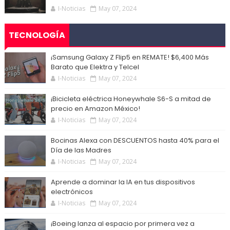
I-Noticias
May 07, 2024
TECNOLOGÍA
¡Samsung Galaxy Z Flip5 en REMATE! $6,400 Más
Barato que Elektra y Telcel
I-Noticias
May 07, 2024
¡Bicicleta eléctrica Honeywhale S6-S a mitad de
precio en Amazon México!
I-Noticias
May 07, 2024
Bocinas Alexa con DESCUENTOS hasta 40% para el
Día de las Madres
I-Noticias
May 07, 2024
Aprende a dominar la IA en tus dispositivos
electrónicos
I-Noticias
May 07, 2024
¡Boeing lanza al espacio por primera vez a