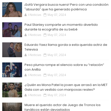
¡Sofá Vergara busca nuera! Pero con una condición
"absurda" que ha generado polémica
I-Noticias
May 07, 2024
Paul Stanley comparte un momento divertido
durante la ecografía de su bebé
I-Noticias
May 07, 2024
Eduardo Yaez llama gorda a esta querida actriz de
Televisa
I-Noticias
May 07, 2024
Peso pluma rompe el silencio sobre su “relación”
con Anitta
I-Noticias
May 07, 2024
¿Quién es Mona Patel la joven que arrasó en la MET
Gala con un vestido con mariposas reales?
I-Noticias
May 07, 2024
Muere el querido actor de Juego de Tronos los
fanáticos están devastados