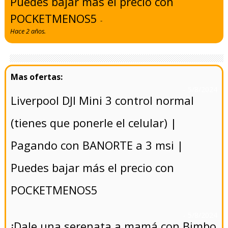
Puedes bajar más el precio con
POCKETMENOS5
-
Hace 2 años.
- 5/8/2024
Liverpool DJI Mini 3 control normal
(tienes que ponerle el celular) |
Pagando con BANORTE a 3 msi |
Puedes bajar más el precio con
POCKETMENOS5
- 5/8/2024
¡Dale una serenata a mamá con Bimbo