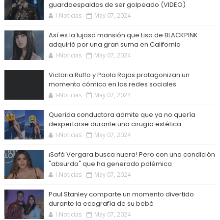
guardaespaldas de ser golpeado (VIDEO)
I-Noticias
May 07, 2024
Así es la lujosa mansión que Lisa de BLACKPINK
adquirió por una gran suma en California
I-Noticias
May 07, 2024
Victoria Ruffo y Paola Rojas protagonizan un
momento cómico en las redes sociales
I-Noticias
May 07, 2024
Querida conductora admite que ya no quería
despertarse durante una cirugía estética
I-Noticias
May 07, 2024
¡Sofá Vergara busca nuera! Pero con una condición
"absurda" que ha generado polémica
I-Noticias
May 07, 2024
Paul Stanley comparte un momento divertido
durante la ecografía de su bebé
I-Noticias
May 07, 2024