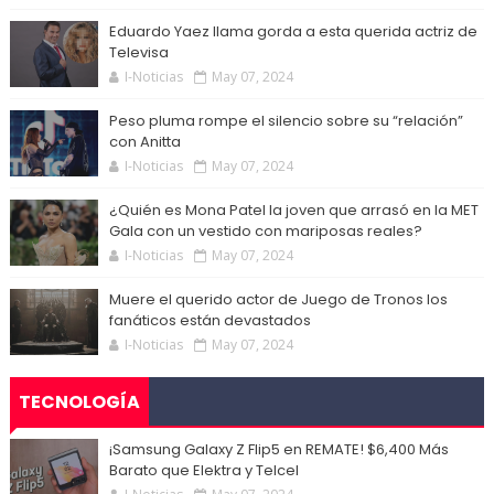
Eduardo Yaez llama gorda a esta querida actriz de
Televisa
I-Noticias
May 07, 2024
Peso pluma rompe el silencio sobre su “relación”
con Anitta
I-Noticias
May 07, 2024
¿Quién es Mona Patel la joven que arrasó en la MET
Gala con un vestido con mariposas reales?
I-Noticias
May 07, 2024
Muere el querido actor de Juego de Tronos los
fanáticos están devastados
I-Noticias
May 07, 2024
TECNOLOGÍA
¡Samsung Galaxy Z Flip5 en REMATE! $6,400 Más
Barato que Elektra y Telcel