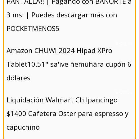
PANTALLA!! | Pagando con BANORTE a
3 msi | Puedes descargar más con
POCKETMENOS5
- 5/8/2024
Amazon CHUWI 2024 Hipad XPro
Tablet10.51" sa'ive ñemuhára cupón 6
dólares
- 5/8/2024
Liquidación Walmart Chilpancingo
$1400 Cafetera Oster para espresso y
capuchino