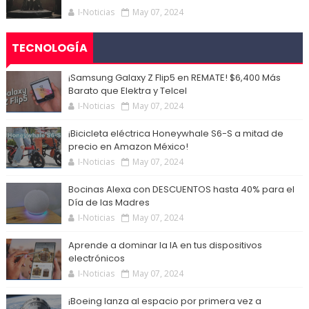
I-Noticias
May 07, 2024
TECNOLOGÍA
¡Samsung Galaxy Z Flip5 en REMATE! $6,400 Más
Barato que Elektra y Telcel
I-Noticias
May 07, 2024
¡Bicicleta eléctrica Honeywhale S6-S a mitad de
precio en Amazon México!
I-Noticias
May 07, 2024
Bocinas Alexa con DESCUENTOS hasta 40% para el
Día de las Madres
I-Noticias
May 07, 2024
Aprende a dominar la IA en tus dispositivos
electrónicos
I-Noticias
May 07, 2024
¡Boeing lanza al espacio por primera vez a