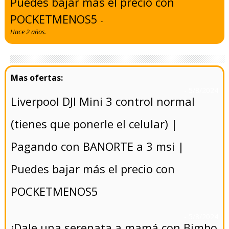
Puedes bajar más el precio con
POCKETMENOS5
-
Hace 2 años.
- 5/8/2024
Liverpool DJI Mini 3 control normal
(tienes que ponerle el celular) |
Pagando con BANORTE a 3 msi |
Puedes bajar más el precio con
POCKETMENOS5
- 5/8/2024
¡Dale una serenata a mamá con Bimbo