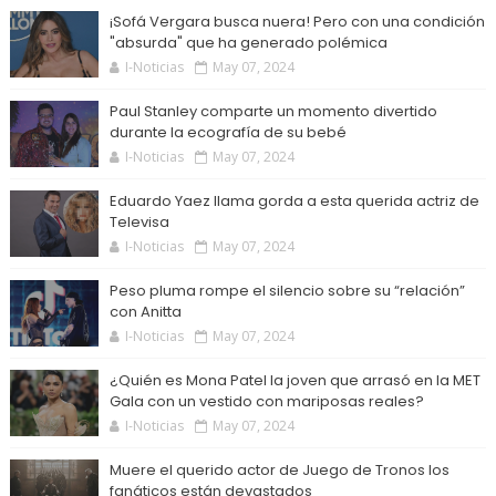
¡Sofá Vergara busca nuera! Pero con una condición
"absurda" que ha generado polémica
I-Noticias
May 07, 2024
Paul Stanley comparte un momento divertido
durante la ecografía de su bebé
I-Noticias
May 07, 2024
Eduardo Yaez llama gorda a esta querida actriz de
Televisa
I-Noticias
May 07, 2024
Peso pluma rompe el silencio sobre su “relación”
con Anitta
I-Noticias
May 07, 2024
¿Quién es Mona Patel la joven que arrasó en la MET
Gala con un vestido con mariposas reales?
I-Noticias
May 07, 2024
Muere el querido actor de Juego de Tronos los
fanáticos están devastados