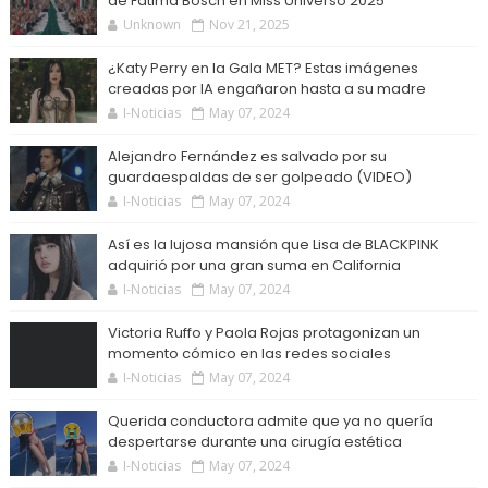
de Fátima Bosch en Miss Universo 2025
Unknown
Nov 21, 2025
¿Katy Perry en la Gala MET? Estas imágenes
creadas por IA engañaron hasta a su madre
I-Noticias
May 07, 2024
Alejandro Fernández es salvado por su
guardaespaldas de ser golpeado (VIDEO)
I-Noticias
May 07, 2024
Así es la lujosa mansión que Lisa de BLACKPINK
adquirió por una gran suma en California
I-Noticias
May 07, 2024
Victoria Ruffo y Paola Rojas protagonizan un
momento cómico en las redes sociales
I-Noticias
May 07, 2024
Querida conductora admite que ya no quería
despertarse durante una cirugía estética
I-Noticias
May 07, 2024