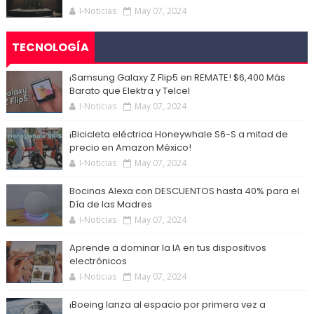
I-Noticias
May 07, 2024
TECNOLOGÍA
¡Samsung Galaxy Z Flip5 en REMATE! $6,400 Más
Barato que Elektra y Telcel
I-Noticias
May 07, 2024
¡Bicicleta eléctrica Honeywhale S6-S a mitad de
precio en Amazon México!
I-Noticias
May 07, 2024
Bocinas Alexa con DESCUENTOS hasta 40% para el
Día de las Madres
I-Noticias
May 07, 2024
Aprende a dominar la IA en tus dispositivos
electrónicos
I-Noticias
May 07, 2024
¡Boeing lanza al espacio por primera vez a