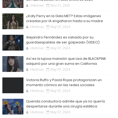
Unknown
Nov 21, 2025
¿Katy Perry en la Gala MET? Estas imágenes
creadas por IA engañaron hasta a su madre
I-Noticias
May 07, 2024
Alejandro Fernández es salvado por su
guardaespaldas de ser golpeado (VIDEO)
I-Noticias
May 07, 2024
Así es la lujosa mansión que Lisa de BLACKPINK
adquirió por una gran suma en California
I-Noticias
May 07, 2024
Victoria Ruffo y Paola Rojas protagonizan un
momento cómico en las redes sociales
I-Noticias
May 07, 2024
Querida conductora admite que ya no quería
despertarse durante una cirugía estética
I-Noticias
May 07, 2024