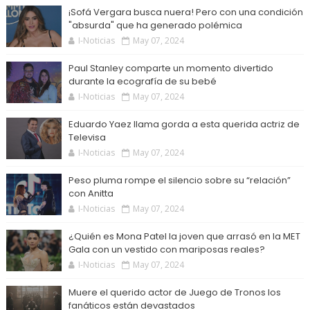
¡Sofá Vergara busca nuera! Pero con una condición
"absurda" que ha generado polémica
I-Noticias
May 07, 2024
Paul Stanley comparte un momento divertido
durante la ecografía de su bebé
I-Noticias
May 07, 2024
Eduardo Yaez llama gorda a esta querida actriz de
Televisa
I-Noticias
May 07, 2024
Peso pluma rompe el silencio sobre su “relación”
con Anitta
I-Noticias
May 07, 2024
¿Quién es Mona Patel la joven que arrasó en la MET
Gala con un vestido con mariposas reales?
I-Noticias
May 07, 2024
Muere el querido actor de Juego de Tronos los
fanáticos están devastados