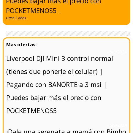
Puedes bajar más el precio con
POCKETMENOS5
-
Hace 2 años.
- 5/8/2024
Liverpool DJI Mini 3 control normal
(tienes que ponerle el celular) |
Pagando con BANORTE a 3 msi |
Puedes bajar más el precio con
POCKETMENOS5
- 5/8/2024
¡Dale una serenata a mamá con Bimbo